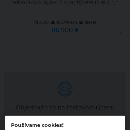
Volvo FMX 540, 8x4 Tipper, 11/2019, EUR 6, *, *
2019
162700km
diesel
86 900 €
KE4
DETAIL
Objednajte sa na testovaciu jazdu
Používame cookies!