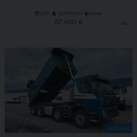
2011
427400mth
diesel
67 400 €
KE4
DETAIL
PREDANÉ