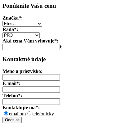
Ponúknite Vašu cenu
Značka*:
Rada*:
Aká cena Vám vyhovuje*:
€
Kontaktné údaje
Meno a priezvisko:
E-mail*:
Telefón*:
Kontaktujte ma*:
emailom
telefonicky