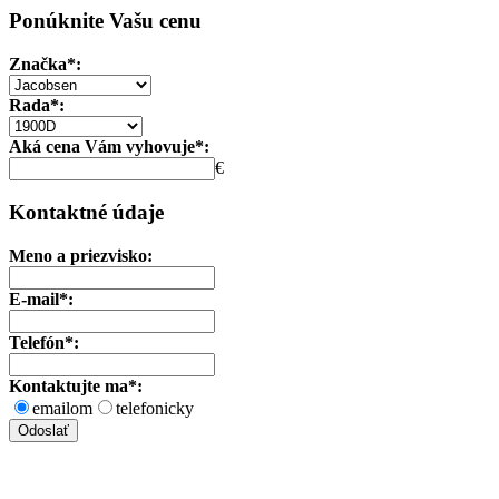
Ponúknite Vašu cenu
Značka*:
Rada*:
Aká cena Vám vyhovuje*:
€
Kontaktné údaje
Meno a priezvisko:
E-mail*:
Telefón*:
Kontaktujte ma*:
emailom
telefonicky