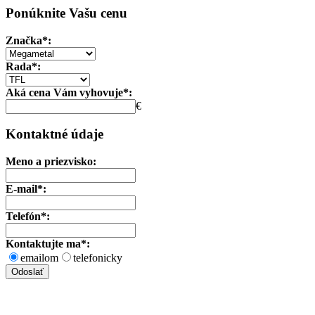
Ponúknite Vašu cenu
Značka*:
Rada*:
Aká cena Vám vyhovuje*:
€
Kontaktné údaje
Meno a priezvisko:
E-mail*:
Telefón*:
Kontaktujte ma*:
emailom
telefonicky