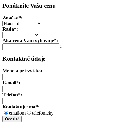
Ponúknite Vašu cenu
Značka*:
Rada*:
Aká cena Vám vyhovuje*:
€
Kontaktné údaje
Meno a priezvisko:
E-mail*:
Telefón*:
Kontaktujte ma*:
emailom
telefonicky