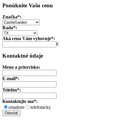
Ponúknite Vašu cenu
Značka*:
Rada*:
Aká cena Vám vyhovuje*:
€
Kontaktné údaje
Meno a priezvisko:
E-mail*:
Telefón*:
Kontaktujte ma*:
emailom
telefonicky