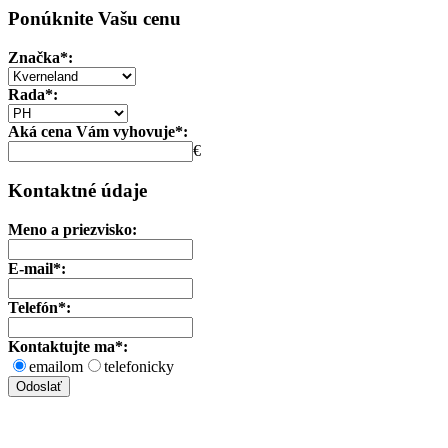
Ponúknite Vašu cenu
Značka*:
Rada*:
Aká cena Vám vyhovuje*:
€
Kontaktné údaje
Meno a priezvisko:
E-mail*:
Telefón*:
Kontaktujte ma*:
emailom
telefonicky