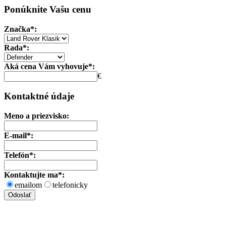
Ponúknite Vašu cenu
Značka*:
Rada*:
Aká cena Vám vyhovuje*:
€
Kontaktné údaje
Meno a priezvisko:
E-mail*:
Telefón*:
Kontaktujte ma*:
emailom
telefonicky