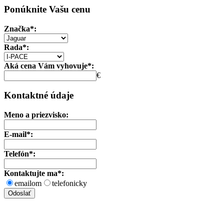
Ponúknite Vašu cenu
Značka*:
Rada*:
Aká cena Vám vyhovuje*:
€
Kontaktné údaje
Meno a priezvisko:
E-mail*:
Telefón*:
Kontaktujte ma*:
emailom
telefonicky