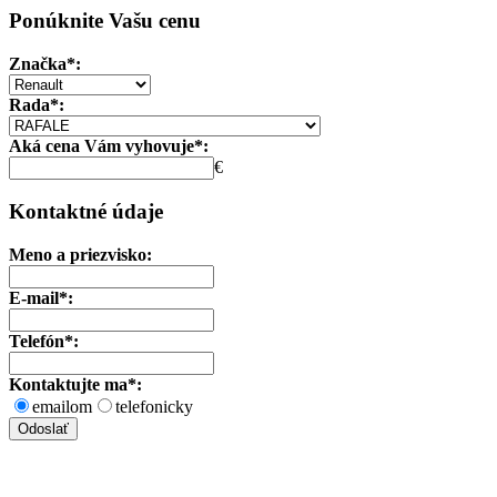
Ponúknite Vašu cenu
Značka*:
Rada*:
Aká cena Vám vyhovuje*:
€
Kontaktné údaje
Meno a priezvisko:
E-mail*:
Telefón*:
Kontaktujte ma*:
emailom
telefonicky