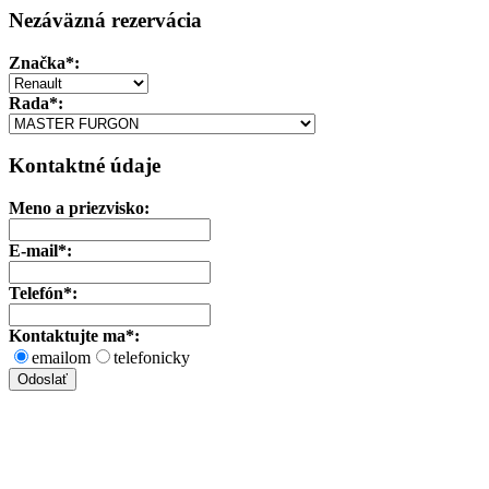
Nezáväzná rezervácia
Značka
*:
Rada*:
Kontaktné údaje
Meno a priezvisko:
E-mail*:
Telefón*:
Kontaktujte ma*:
emailom
telefonicky