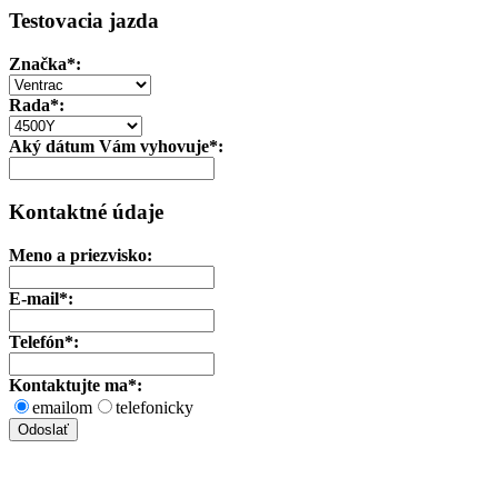
Testovacia jazda
Značka
*:
Rada*:
Aký dátum Vám vyhovuje*:
Kontaktné údaje
Meno a priezvisko:
E-mail*:
Telefón*:
Kontaktujte ma*:
emailom
telefonicky