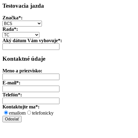
Testovacia jazda
Značka
*:
Rada*:
Aký dátum Vám vyhovuje*:
Kontaktné údaje
Meno a priezvisko:
E-mail*:
Telefón*:
Kontaktujte ma*:
emailom
telefonicky