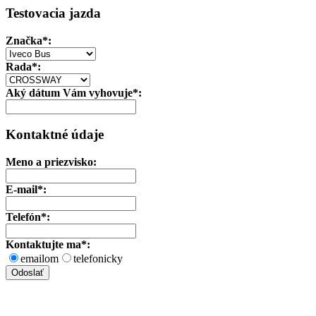
Testovacia jazda
Značka
*:
Rada*:
Aký dátum Vám vyhovuje*:
Kontaktné údaje
Meno a priezvisko:
E-mail*:
Telefón*:
Kontaktujte ma*:
emailom
telefonicky