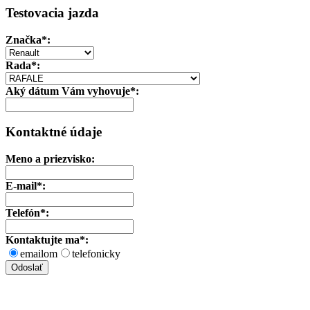
Testovacia jazda
Značka
*:
Rada*:
Aký dátum Vám vyhovuje*:
Kontaktné údaje
Meno a priezvisko:
E-mail*:
Telefón*:
Kontaktujte ma*:
emailom
telefonicky