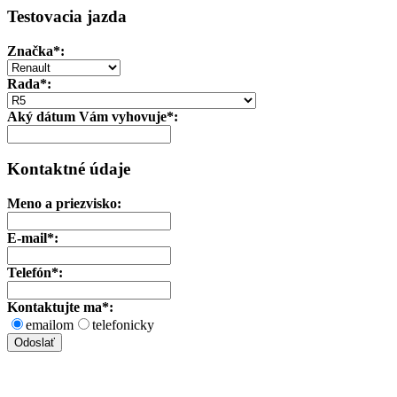
Testovacia jazda
Značka
*:
Rada*:
Aký dátum Vám vyhovuje*:
Kontaktné údaje
Meno a priezvisko:
E-mail*:
Telefón*:
Kontaktujte ma*:
emailom
telefonicky