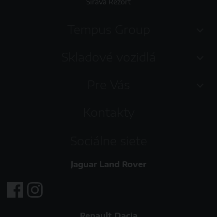
Šírava Rezort
Tempus Group
Skladové vozidlá
Pre Vás
Kontakty
Sociálne siete
Jaguar Land Rover
Renault Dacia