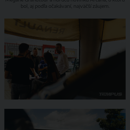
bol, aj podľa očakávaní, najväčší záujem.