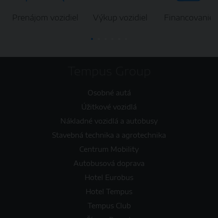
Prenájom vozidiel
Výkup vozidiel
Financovanie
Tempus Group
Osobné autá
Úžitkové vozidlá
Nákladné vozidlá a autobusy
Stavebná technika a agrotechnika
Centrum Mobility
Autobusová doprava
Hotel Eurobus
Hotel Tempus
Tempus Club