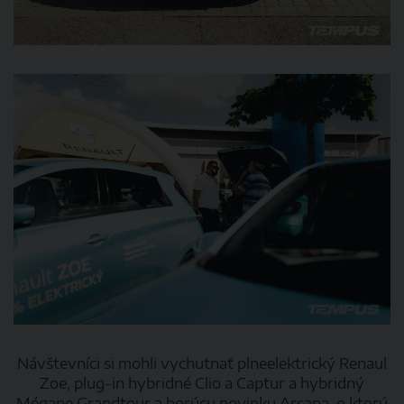
Návštevníci si mohli vychutnať plneelektrický Renaul
Zoe, plug-in hybridné Clio a Captur a hybridný
Mégane Grandtour a horúcu novinku Arcana, o ktorú