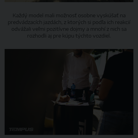
Každý model mali možnosť osobne vyskúšať na
predvádzacích jazdách, z ktorých si podľa ich reakcií
odvážali veľmi pozitívne dojmy a mnohí z nich sa
rozhodli aj pre kúpu týchto vozdiel.