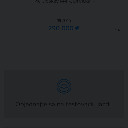
Mc Closkey I44R, Drvička, -
2014
290 000 €
RK4
DETAIL
Objednajte sa na testovaciu jazdu