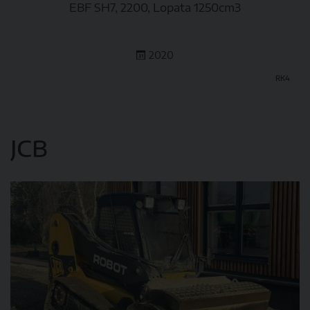
EBF SH7, 2200, Lopata 1250cm3
2020
RK4
DETAIL
JCB