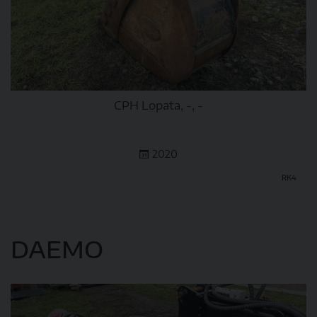
CPH Lopata, -, -
2020
RK4
DETAIL
DAEMO