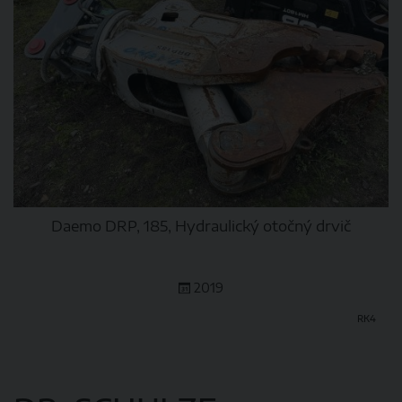
Daemo DRP, 185, Hydraulický otočný drvič
2019
RK4
DETAIL