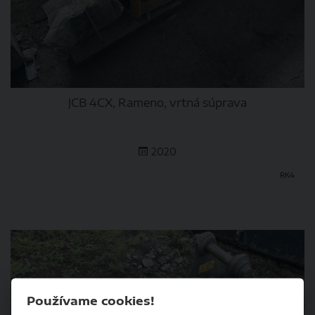
JCB 4CX, Rameno, vrtná súprava
2020
RK4
DETAIL
Používame cookies!