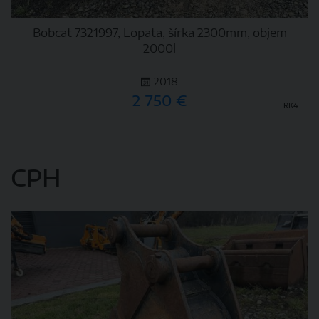
Bobcat 7321997, Lopata, šírka 2300mm, objem
2000l
2018
2 750 €
RK4
DETAIL
CPH