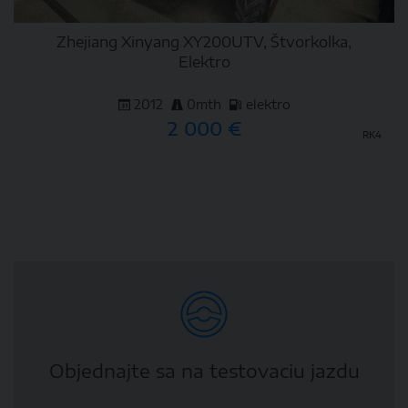
Zhejiang Xinyang XY200UTV, Štvorkolka,
Elektro
2012
0mth
elektro
2 000 €
RK4
DETAIL
Objednajte sa na testovaciu jazdu