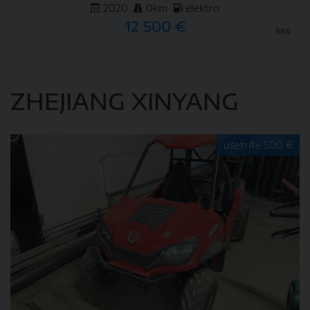
2020
0km
elektro
12 500 €
RK4
DETAIL
ZHEJIANG XINYANG
ušetríte 500 €