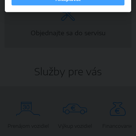
Objednajte sa do servisu
Služby pre vás
Prenájom vozidiel
Výkup vozidiel
Financovanie