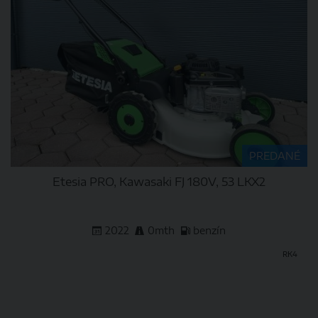
PREDANÉ
Etesia PRO, Kawasaki FJ 180V, 53 LKX2
2022
0mth
benzín
RK4
DETAIL