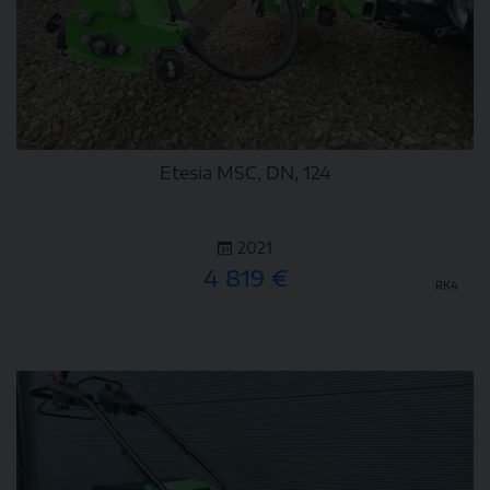
Etesia MSC, DN, 124
2021
4 819 €
RK4
DETAIL