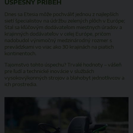
ÚSPEŠNÝ PRÍBEH
Dnes sa Etesia môže pochváliť jednou z najlepších
sietí špecialistov na údržbu zelených plôch v Európe;
Stal sa kľúčovým dodávateľom miestnych úradov a
krajinných dodávateľov v celej Európe, pričom
nadobudol výnimočný medzinárodný rozmer s
prevádzkami vo viac ako 30 krajinách na piatich
kontinentoch.
Tajomstvo tohto úspechu? Trvalé hodnoty – vášeň
pre ľudí a technické inovácie v službách
vysokovýkonných strojov a blahobyt jednotlivcov a
ich prostredia.