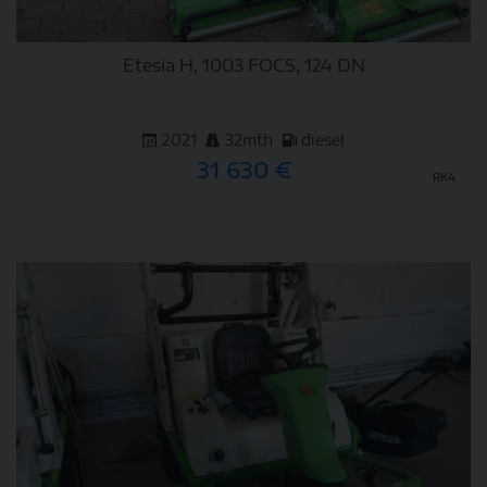
Etesia H, 1003 FOCS, 124 DN
2021
32mth
diesel
31 630 €
RK4
DETAIL