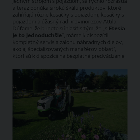
jedným strojom s pojazdom, sa rýchlo rozrástla
a teraz ponúka širokú škálu produktov, ktoré
zahŕňajú rôzne kosačky s pojazdom, kosačky s
pojazdom a úžasný rad krovinorezov Attila.
Dúfame, že budete súhlasiť s tým, že „s
Etesia
je to jednoduchšie
“, máme k dispozícii
kompletný servis a zálohu náhradných dielov,
ako aj špecializovaných manažérov oblastí,
ktorí sú k dispozícii na bezplatné predvádzanie.