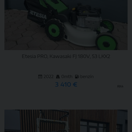
Etesia PRO, Kawasaki FJ 180V, 53 LKX2
2022
0mth
benzín
3 410 €
RK4
DETAIL