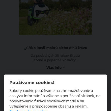
Ako kosiť mokrú alebo dlhú trávu
Za posledných 25 rokov Etesia
jazdné a pojazdné kosačky…
Viac info >
Používame cookies!
Súbory cookie používame na zhromažďovanie a
analýzu informácií o výkone a používaní stránok, na
poskytovanie funkcií sociálnych médií a na
vylepšenie a prispôsobenie obsahu a reklám.