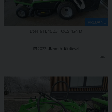
PREDANE
Etesia H, 1003 FOCS, 124 D
2022
4mth
diesel
RK4
DETAIL