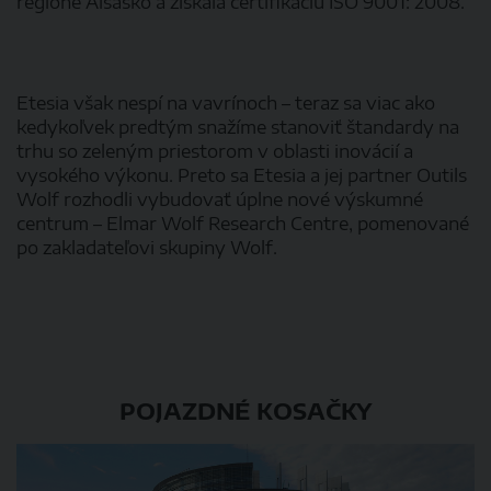
regióne Alsasko a získala certifikáciu ISO 9001: 2008.
Etesia však nespí na vavrínoch – teraz sa viac ako
kedykoľvek predtým snažíme stanoviť štandardy na
trhu so zeleným priestorom v oblasti inovácií a
vysokého výkonu. Preto sa Etesia a jej partner Outils
Wolf rozhodli vybudovať úplne nové výskumné
centrum – Elmar Wolf Research Centre, pomenované
po zakladateľovi skupiny Wolf.
POJAZDNÉ KOSAČKY