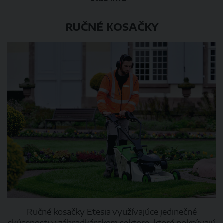
RUČNÉ KOSAČKY
Ručné kosačky Etesia využívajúce jedinečné
skúsenosti v záhradkárskom sektore, ktoré pokrývajú