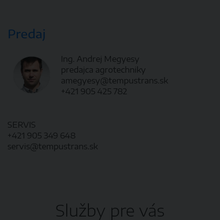
Ing. Andrej Megyesy
predajca agrotechniky
amegyesy@tempustrans.sk
+421 905 425 782
SERVIS
+421 905 349 648
servis@tempustrans.sk
Služby pre vás