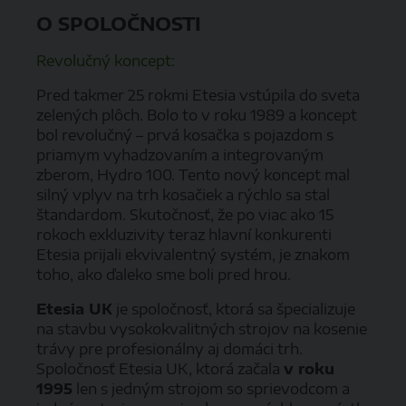
O SPOLOČNOSTI
Revolučný koncept:
Pred takmer 25 rokmi Etesia vstúpila do sveta
zelených plôch. Bolo to v roku 1989 a koncept
bol revolučný – prvá kosačka s pojazdom s
priamym vyhadzovaním a integrovaným
zberom, Hydro 100. Tento nový koncept mal
silný vplyv na trh kosačiek a rýchlo sa stal
štandardom. Skutočnosť, že po viac ako 15
rokoch exkluzivity teraz hlavní konkurenti
Etesia prijali ekvivalentný systém, je znakom
toho, ako ďaleko sme boli pred hrou.
Etesia UK
je spoločnosť, ktorá sa špecializuje
na stavbu vysokokvalitných strojov na kosenie
trávy pre profesionálny aj domáci trh.
Spoločnosť Etesia UK, ktorá začala
v roku
1995
len s jedným strojom so sprievodcom a