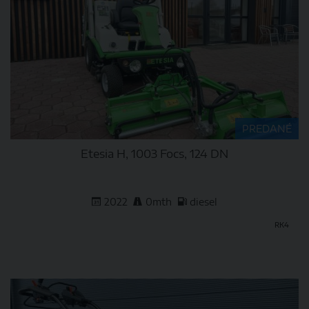
PREDANÉ
Etesia H, 1003 Focs, 124 DN
2022
0mth
diesel
RK4
DETAIL