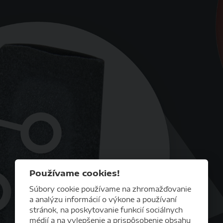
Používame cookies!
Súbory cookie používame na zhromažďovanie
a analýzu informácií o výkone a používaní
stránok, na poskytovanie funkcií sociálnych
médií a na vylepšenie a prispôsobenie obsahu