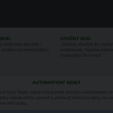
 BOD
OTOČNÝ BOD
y bodu bez skrutiek."
„Klasika, vhodná do všetk
 systém na minimalizáciu
podmienok. Tepelne ošetre
maximálnu životnosť. “
AUTOMATICKÝ RESET
 Auto Reset odporúčame pred zimným uskladnením uvoľniť
ezóny nezabudnite upraviť a utiahnuť listové pružiny na vz
nie nôh pluhu.