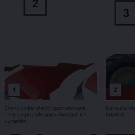
Skontrolujte všetky opotrebované
Namažte vše
diely a v prípade opotrebovania ich
hriadele
vymeňte