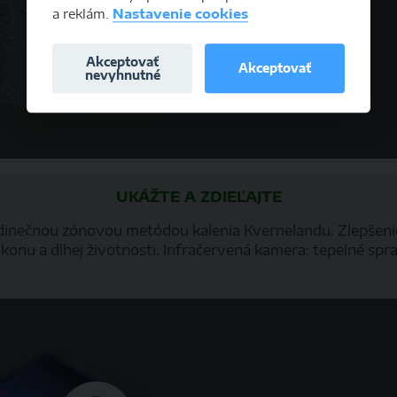
a reklám.
Nastavenie cookies
Akceptovať
Akceptovať
nevyhnutné
UKÁŽTE A ZDIEĽAJTE
edinečnou zónovou metódou kalenia Kvernelandu. Zlepšenie
onu a dlhej životnosti. Infračervená kamera: tepelné spra