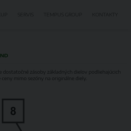
KUP
SERVIS
TEMPUS GROUP
KONTAKTY
AND
te dostatočné zásoby základných dielov podliehajúcich
 ceny mimo sezóny na originálne diely.