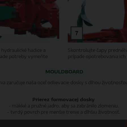
 hydraulické hadice a
Skontrolujte čapy prednéh
ípade potreby vymeňte
prípade opotrebovania ic
MOULDBOARD
a zaručuje naša oceľ odlievacie dosky s dlhou životnosť
Prierez formovacej dosky
- mäkké a pružné jadro, aby sa zabránilo zlomeniu.
- tvrdý povrch pre menšie trenie a dlhšiu životnosť.