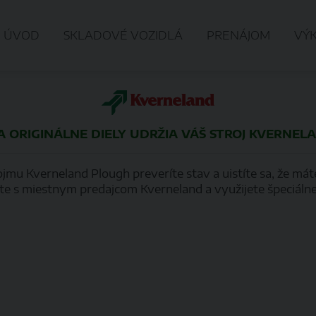
ÚVOD
SKLADOVÉ VOZIDLÁ
PRENÁJOM
VÝ
A ORIGINÁLNE DIELY UDRŽIA VÁŠ STROJ KVERNEL
jmu Kverneland Plough preveríte stav a uistíte sa, že má
te s miestnym predajcom Kverneland a využijete špeciálne