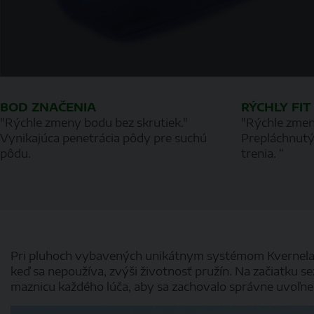
BOD ZNAČENIA
RÝCHLY FIT
"Rýchle zmeny bodu bez skrutiek."
"Rýchle zmen
Vynikajúca penetrácia pôdy pre suchú
Prepláchnutý
pôdu.
trenia. “
Pri pluhoch vybavených unikátnym systémom Kverneland
keď sa nepoužíva, zvýši životnosť pružín. Na začiatku s
maznicu každého lúča, aby sa zachovalo správne uvoľne