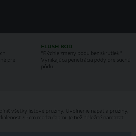
FLUSH BOD
ých
"Rýchle zmeny bodu bez skrutiek."
né pre
Vynikajúca penetrácia pôdy pre suchú
pôdu.
 všetky listové pružiny. Uvoľnenie napätia pružiny,
dialenosť 70 cm medzi čapmi. Je tiež dôležité namazať