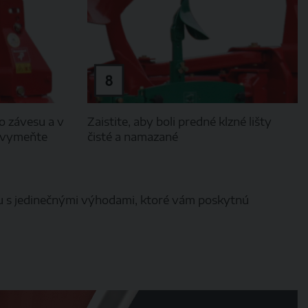
o závesu a v
Zaistite, aby boli predné klzné lišty
h vymeňte
čisté a namazané
ou s jedinečnými výhodami, ktoré vám poskytnú