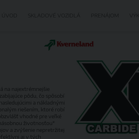
ÚVOD
SKLADOVÉ VOZIDLÁ
PRENÁJOM
VÝ
á na najextrémnejšie
abíjajúce pôdu, čo spôsobí
nasledujúcimi a nákladnými
onalým riešením, ktoré robí
bzvlášť vhodné pre veľké
-násobnou životnosťou*
jov a zvýšenie nepretržitej
fektívni aj v tých