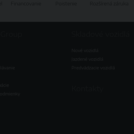
l
Financovanie
Poistenie
Rozšírená záruka
 Group
Skladové vozidlá
Nové vozidlá
Jazdené vozidlá
elávanie
Predvádzacie vozidlá
mácie
Kontakty
podmienky