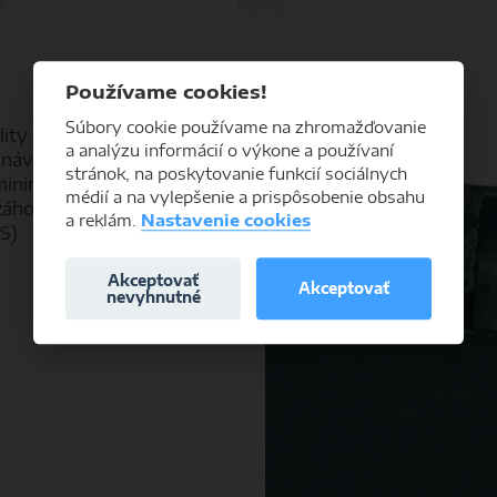
Používame cookies!
Súbory cookie používame na zhromažďovanie
lity karbid volfrámu
a analýzu informácií o výkone a používaní
vnávajú tlak na reznú hranu
stránok, na poskytovanie funkcií sociálnych
inimálnou dĺžkou a zaistili
médií a na vylepšenie a prispôsobenie obsahu
áhona. Radlica XHD je k
a reklám.
Nastavenie cookies
 S)
Akceptovať
Akceptovať
nevyhnutné