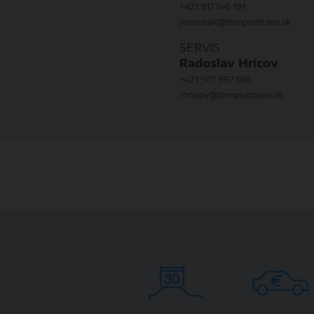
+421 917 146 191
jmarusak@tempustrans.sk
SERVIS
Radoslav Hricov
+421 907 997 586
rhricov@tempustrans.sk