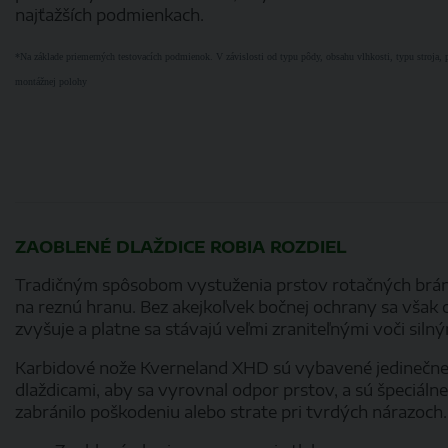
najťažších podmienkach.
*Na základe priemerných testovacích podmienok. V závislosti od typu pôdy, obsahu vlhkosti, typu stroja, pr
montážnej polohy
ZAOBLENÉ DLAŽDICE ROBIA ROZDIEL
Tradičným spôsobom vystuženia prstov rotačných brán j
na reznú hranu. Bez akejkoľvek bočnej ochrany sa však
zvyšuje a platne sa stávajú veľmi zraniteľnými voči si
Karbidové nože Kverneland XHD sú vybavené jedinečn
dlaždicami, aby sa vyrovnal odpor prstov, a sú špeciáln
zabránilo poškodeniu alebo strate pri tvrdých nárazoch.