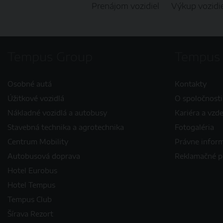
Prenájom vozidiel
Výkup vozidie
Tempus Group
Tempus
Osobné autá
Kontakty
Úžitkové vozidlá
O spoločnosti
Nákladné vozidlá a autobusy
Kariéra a vzd
Stavebná technika a agrotechnika
Fotogaléria
Centrum Mobility
Právne infor
Autobusová doprava
Reklamačné 
Hotel Eurobus
Hotel Tempus
Tempus Club
Šírava Rezort