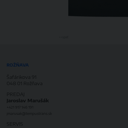
<<späť
ROŽŇAVA
Šafárikova 91
048 01 Rožňava
PREDAJ
Jaroslav Marušák
+421 917 146 191
jmarusak@tempustrans.sk
SERVIS