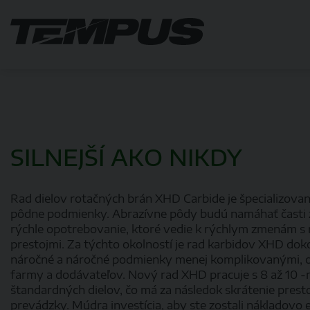
SILNEJŠÍ AKO NIKDY
Rad dielov rotačných brán XHD Carbide je špecializovan
pôdne podmienky. Abrazívne pôdy budú namáhať časti z
rýchle opotrebovanie, ktoré vedie k rýchlym zmenám s 
prestojmi. Za týchto okolností je rad karbidov XHD dok
náročné a náročné podmienky menej komplikovanými, o
farmy a dodávateľov. Nový rad XHD pracuje s 8 až 10 
štandardných dielov, čo má za následok skrátenie presto
prevádzky. Múdra investícia, aby ste zostali nákladovo e