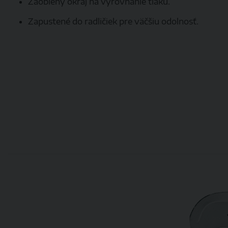
Zaoblený okraj na vyrovnanie tlaku.
Zapustené do radličiek pre väčšiu odolnosť.