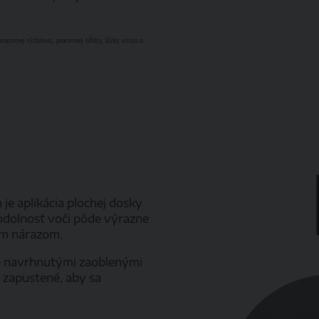
acovnej rýchlosti, pracovnej hĺbky, šírky stroja a
e aplikácia plochej dosky
 odolnosť voči pôde výrazne
lným nárazom.
e navrhnutými zaoblenými
e zapustené, aby sa