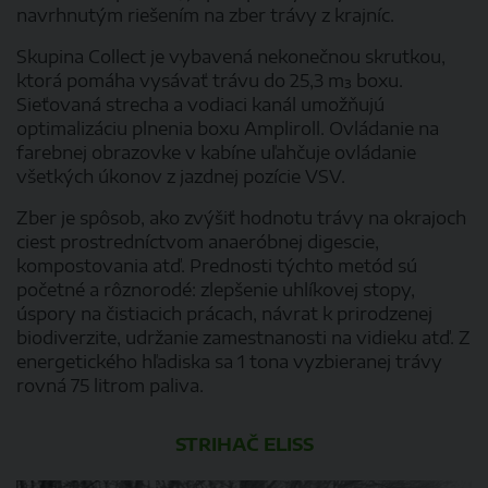
navrhnutým riešením na zber trávy z krajníc.
Skupina Collect je vybavená nekonečnou skrutkou,
ktorá pomáha vysávať trávu do 25,3 m³ boxu.
Sieťovaná strecha a vodiaci kanál umožňujú
optimalizáciu plnenia boxu Ampliroll. Ovládanie na
farebnej obrazovke v kabíne uľahčuje ovládanie
všetkých úkonov z jazdnej pozície VSV.
Zber je spôsob, ako zvýšiť hodnotu trávy na okrajoch
ciest prostredníctvom anaeróbnej digescie,
kompostovania atď. Prednosti týchto metód sú
početné a rôznorodé: zlepšenie uhlíkovej stopy,
úspory na čistiacich prácach, návrat k prirodzenej
biodiverzite, udržanie zamestnanosti na vidieku atď. Z
energetického hľadiska sa 1 tona vyzbieranej trávy
rovná 75 litrom paliva.
STRIHAČ ELISS