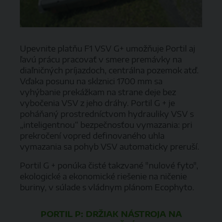
Upevnite platňu F1 VSV G+ umožňuje Portil aj
ľavú prácu pracovať v smere premávky na
diaľničných príjazdoch, centrálna pozemok atď.
Vďaka posunu na sklznici 1700 mm sa
vyhýbanie prekážkam na strane deje bez
vybočenia VSV z jeho dráhy. Portil G + je
poháňaný prostredníctvom hydrauliky VSV s
„inteligentnou“ bezpečnosťou vymazania: pri
prekročení vopred definovaného uhla
vymazania sa pohyb VSV automaticky preruší.
Portil G + ponúka čisté takzvané "nulové fyto",
ekologické a ekonomické riešenie na ničenie
buriny, v súlade s vládnym plánom Ecophyto.
PORTIL P: DRŽIAK NÁSTROJA NA