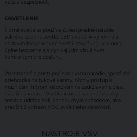
väčšia bezpečnosť.
OSVETLENIE
Horné svetlá sa používajú, keď predné náradie
zakrýva spodné svetlá. LED svetlá, 4 výkonné a
nastaviteľné pracovné svetlá, VSV funguje v noci,
úplne bezpečne a s vynikajúcim vizuálnym
komfortom pre obsluhu.
Priestranná a prístupná skrinka na náradie, špecifická
priehradka na tukové kazety, rýchly prístup k
maznicám, filtrom, nádržkám na zadržiavanie oleja,
nádrži na vodu ... Všetko je usporiadané tak, aby
servis a údržba boli jednoduchým spôsobom, ako
predĺžiť životnosť VSV, zvýšiť jeho ziskovosť.
NÁSTROJE VSV