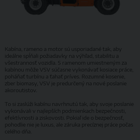
Kabína, rameno a motor sú usporiadané tak, aby
ideálne spĺňali požiadavky na výhľad, stabilitu a
všestrannosť vozidla. S ramenom umiestneným za
kabínou môže VSV súčasne vykonávať kosiace práce,
poháňať turbínu a ťahať príves. Rozumné kosenie,
zber biomasy, VSV je predurčený na nové poslanie
akoroutistov.
To si zaslúži kabínu navrhnutú tak, aby svoje poslanie
vykonávali v najlepších podmienkach bezpečnosti,
efektívnosti a ziskovosti. Pokiaľ ide o bezpečnosť,
pohodlie nie je luxus, ale záruka precíznej práce počas
celého dňa.