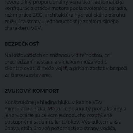
reverzibilný proporcionálny ventilátor, automatická
konfigurácia otáčok motora podľa zvoleného náradia,
režim práce ECO, architektúra hydraulického okruhu
znižujúca straty... Jednoduchosť je znakom silného
charakteru VSV.
BEZPEČNOSŤ
Na križovatkách so zníženou viditeľnosťou, pri
prechádzaní mestami a vidiekom môže vodič
skontrolovať, či môže vojsť, a pritom zostať v bezpečí
za čiarou zastavenia.
ZVUKOVÝ KOMFORT
Konštrukčne je hladina hluku v kabíne VSV
mimoriadne nízka. Motor je posunutý preč z kabíny a
jeho vibrácie sú celkom jednoducho rozptýlené
postupnými sadami silentblokov. Výsledky: menšia
únava, stála úroveň pozornosti zo strany vodiča,