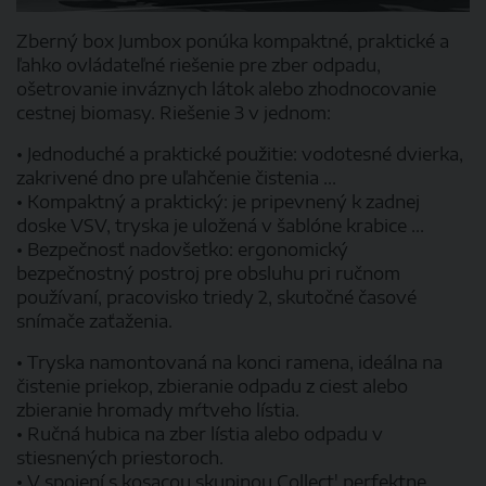
Zberný box Jumbox ponúka kompaktné, praktické a
ľahko ovládateľné riešenie pre zber odpadu,
ošetrovanie inváznych látok alebo zhodnocovanie
cestnej biomasy. Riešenie 3 v jednom:
• Jednoduché a praktické použitie: vodotesné dvierka,
zakrivené dno pre uľahčenie čistenia ...
• Kompaktný a praktický: je pripevnený k zadnej
doske VSV, tryska je uložená v šablóne krabice ...
• Bezpečnosť nadovšetko: ergonomický
bezpečnostný postroj pre obsluhu pri ručnom
používaní, pracovisko triedy 2, skutočné časové
snímače zaťaženia.
• Tryska namontovaná na konci ramena, ideálna na
čistenie priekop, zbieranie odpadu z ciest alebo
zbieranie hromady mŕtveho lístia.
• Ručná hubica na zber lístia alebo odpadu v
stiesnených priestoroch.
• V spojení s kosacou skupinou Collect' perfektne