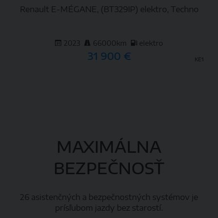
Renault E-MÉGANE, (BT329IP) elektro, Techno
2023
66000km
elektro
31 900 €
KE1
DETAIL
MAXIMÁLNA
BEZPEČNOSŤ
26 asistenčných a bezpečnostných systémov je
prísľubom jazdy bez starostí.