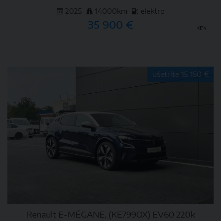
2025
14000km
elektro
35 900 €
KE4
DETAIL
ušetríte 15 150 €
Renault E-MÉGANE, (KE799OX) EV60 220k