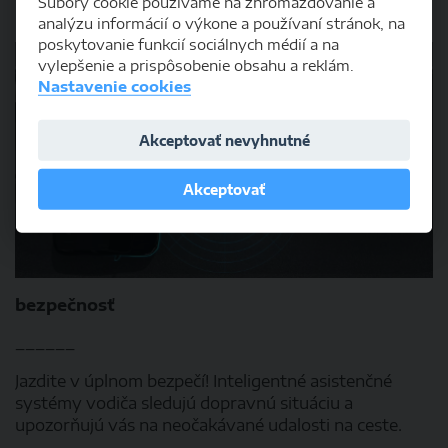
Súbory cookie používame na zhromažďovanie a
analýzu informácií o výkone a používaní stránok, na
poskytovanie funkcií sociálnych médií a na
vylepšenie a prispôsobenie obsahu a reklám.
Nastavenie cookies
Akceptovať nevyhnutné
Akceptovať
bezpečnosť
______
Jazdite v úplnom bezpečí! Inteligentné asistenčné
systémy vodiča sledujú dopravnú situáciu a
upozorňujú vás na neočakávané udalosti na ceste.