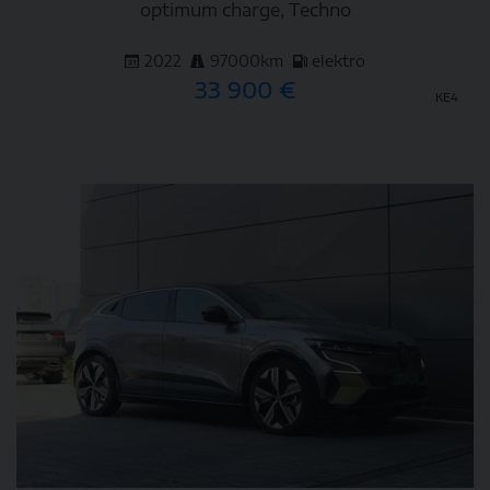
optimum charge, Techno
2022
97000km
elektro
33 900 €
KE4
DETAIL