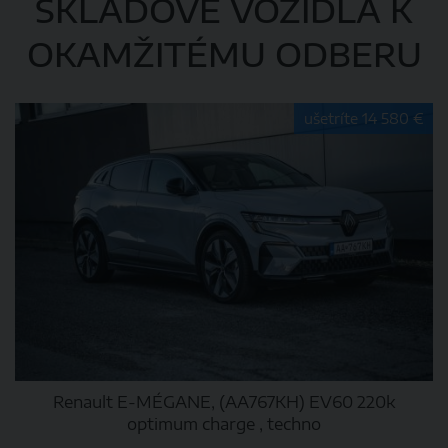
SKLADOVÉ VOZIDLÁ K
OKAMŽITÉMU ODBERU
ušetríte 14 580 €
Renault E-MÉGANE, (AA767KH) EV60 220k
optimum charge , techno