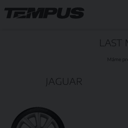
LAST 
Máme pre
JAGUAR