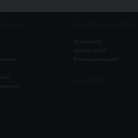
 Group
Skladové vozidlá
Nové vozidlá
Jazdené vozidlá
elávanie
Predvádzacie vozidlá
mácie
Kontakty
podmienky