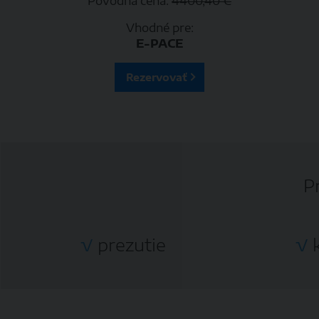
Pôvodná cena:
4400,40 €
Vhodné pre:
E-PACE
Rezervovať
P
√
prezutie
√
k