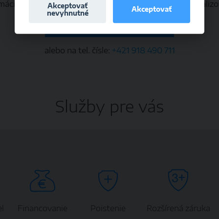
mácií alebo objednanie sa na výmenu kolies môžete realizo
Akceptovať
Akceptovať
nevyhnutné
Objednanie na výmenu kolies
alebo na tel. čísle:
+421 918 490 711
Služby pre vás
l
Financovanie
Poistenie
Rozšírená záruka