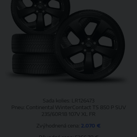
Sada kolies: LR126473
Pneu: Continental WinterContact TS 850 P SUV
235/60R18 107V XL FR
Zvýhodnená cena:
2.070 €