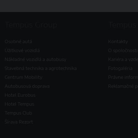
Tempus Group
Tempus
Osobné autá
Kontakty
Úžitkové vozidlá
O spoločnosti
Nákladné vozidlá a autobusy
Kariéra a vzd
Stavebná technika a agrotechnika
Fotogaléria
Centrum Mobility
Právne infor
Autobusová doprava
Reklamačné 
Hotel Eurobus
Hotel Tempus
Tempus Club
Šírava Rezort