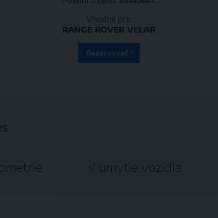
Pôvodná cena:
6314,83 €
Vhodné pre:
RANGE ROVER VELAR
Rezervovať
es
:
ometrie
√
umytie vozidla