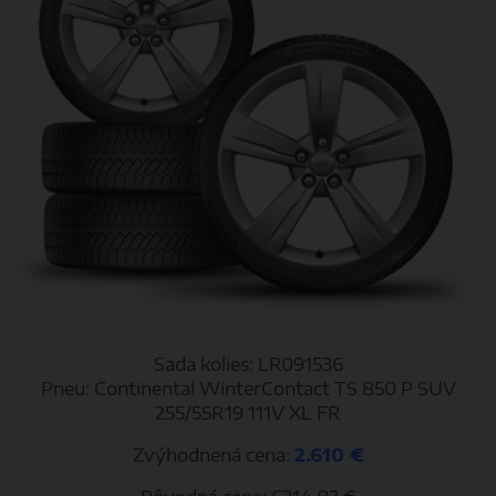
Sada kolies: LR091536
Pneu: Continental WinterContact TS 850 P SUV
255/55R19 111V XL FR
Zvýhodnená cena:
2.610 €