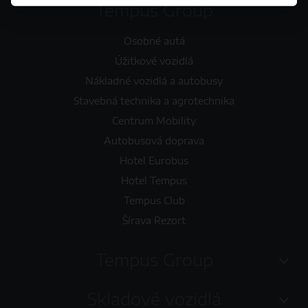
Tempus Group
Osobné autá
Úžitkové vozidlá
Nákladné vozidlá a autobusy
Stavebná technika a agrotechnika
Centrum Mobility
Autobusová doprava
Hotel Eurobus
Hotel Tempus
Tempus Club
Šírava Rezort
Tempus Group
Skladové vozidlá