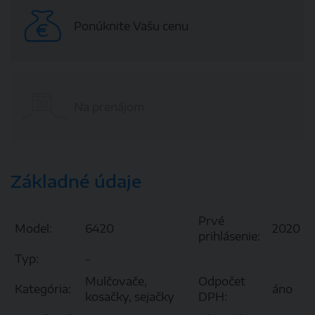
Ponúknite Vašu cenu
Na prenájom
Základné údaje
Prvé
Model:
6420
2020
prihlásenie:
Typ:
-
Mulčovače,
Odpočet
Kategória:
áno
kosačky, sejačky
DPH: