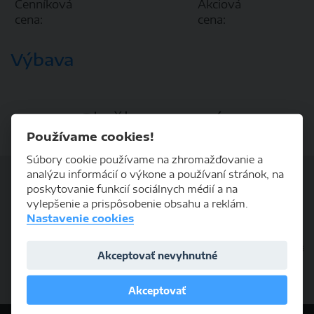
Cenníková
Akciová
cena:
cena:
Výbava
Služby pre vás
Používame cookies!
Súbory cookie používame na zhromažďovanie a
analýzu informácií o výkone a používaní stránok, na
poskytovanie funkcií sociálnych médií a na
vylepšenie a prispôsobenie obsahu a reklám.
Nastavenie cookies
Prenájom vozidiel
Výkup vozidiel
Financovanie
Akceptovať nevyhnutné
Akceptovať