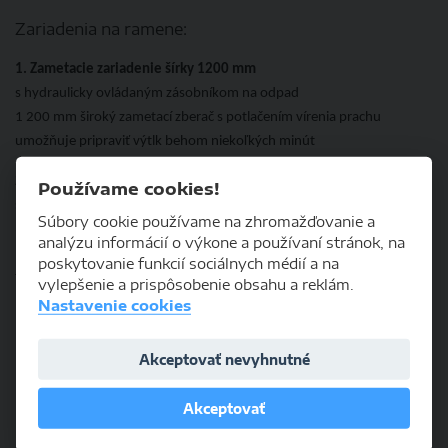
Zariadenia na ramene:
1. Zametacie zariadenie šírky 1200 mm
s hydraulicky ovládaným zásobníkom na odpad
1 200 mm široký zametací zberač s potlačením vírenia prachu
umožňuje pripraviť výtlk behom niekoľkých minút
2. Zbíjací hydraulicky ovládaný sekáč na asfalt
Používame cookies!
šírka 590 mm
Súbory cookie používame na zhromažďovanie a
360° naklápacia hlava umožňuje obrezávať prekážky, ako napr.
analýzu informácií o výkone a používaní stránok, na
poklopy kanálov, priamo z kabíny strojníka vodiča, čím sa eliminuje
i
poskytovanie funkcií sociálnych médií a na
tzv. Raynaudov syndróm z vibrácií a nutnosť používať ručné
vylepšenie a prispôsobenie obsahu a reklám.
hydraulické stroje
Nastavenie cookies
Akceptovať nevyhnutné
Akceptovať
Predaj