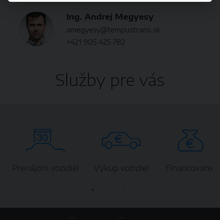
Ing. Andrej Megyesy
amegyesy@tempustrans.sk
+421 905 425 782
Služby pre vás
Prenájom vozidiel
Výkup vozidiel
Financovanie