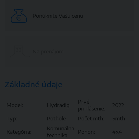
Ponúknite Vašu cenu
Na prenájom
Základné údaje
Prvé
Model:
Hydradig
2022
prihlásenie:
Typ:
Pothole
Počet mth:
5mth
Komunálna
Kategória:
Pohon:
4x4
technika