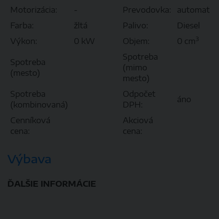
Motorizácia:
-
Prevodovka:
automat
Farba:
žltá
Palivo:
Diesel
3
Výkon:
0 kW
Objem:
0 cm
Spotreba
Spotreba
(mimo
(mesto)
mesto)
Spotreba
Odpočet
áno
(kombinovaná)
DPH:
Cenníková
Akciová
cena:
cena:
Výbava
ĎALŠIE INFORMÁCIE