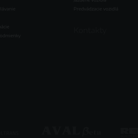
elávanie
Predvádzacie vozidlá
mácie
Kontakty
podmienky