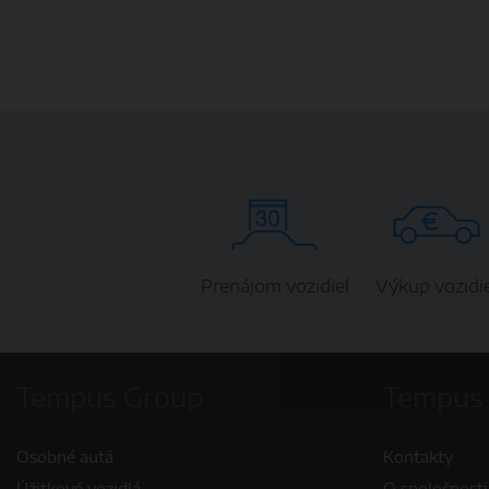
Prenájom vozidiel
Výkup vozidie
Tempus Group
Tempus
Osobné autá
Kontakty
Úžitkové vozidlá
O spoločnosti