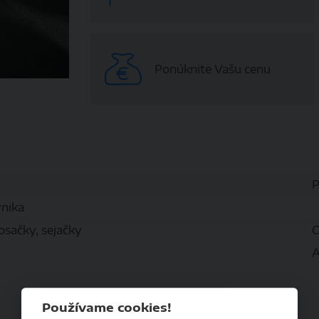
Ponúknite Vašu cenu
P
vnika
osačky, sejačky
O
A
Používame cookies!