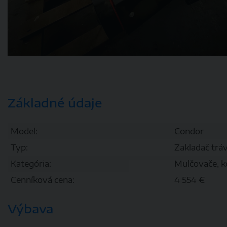
Základné údaje
Model:
Condor
Typ:
Zakladač trá
Kategória:
Mulčovače, k
Cenníková cena:
4 554 €
Výbava