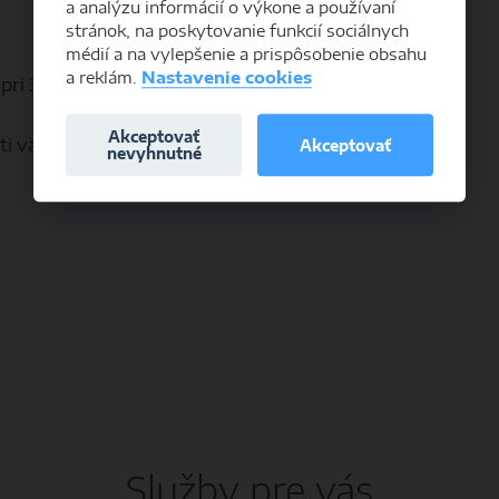
a analýzu informácií o výkone a používaní
stránok, na poskytovanie funkcií sociálnych
médií a na vylepšenie a prispôsobenie obsahu
a reklám.
Nastavenie cookies
 pri 3740 mth
Akceptovať
 väčších investícií v priebehu 3-4 rokov.
Akceptovať
nevyhnutné
Služby pre vás