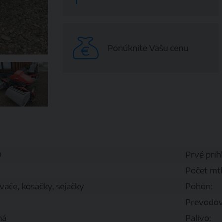
Ponúknite Vašu cenu
D
Prvé prih
Počet mt
ače, kosačky, sejačky
Pohon:
Prevodov
ná
Palivo: