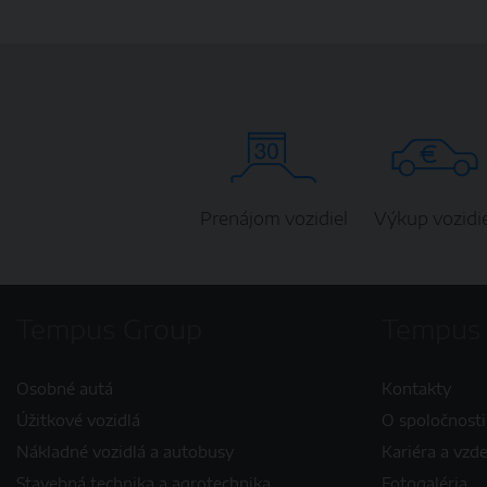
Prenájom vozidiel
Výkup vozidie
Tempus Group
Tempus
Osobné autá
Kontakty
Úžitkové vozidlá
O spoločnosti
Nákladné vozidlá a autobusy
Kariéra a vzd
Stavebná technika a agrotechnika
Fotogaléria