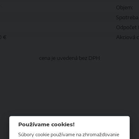
W
Objem:
Spotreba
Odpočet
0 €
Akciová c
cena je uvedená bez DPH
Používame cookies!
Súbory cookie používame na zhromažďovanie