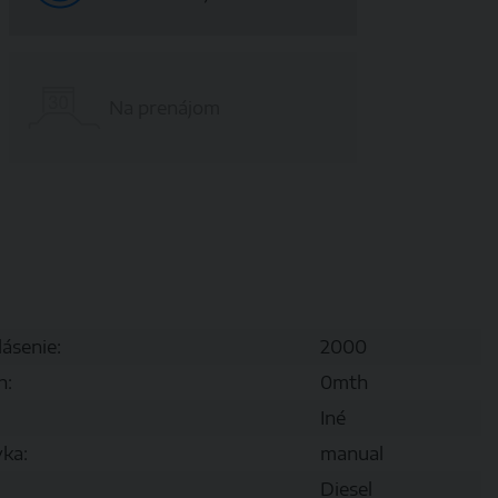
Na prenájom
lásenie:
2000
h:
0mth
Iné
ka:
manual
Diesel