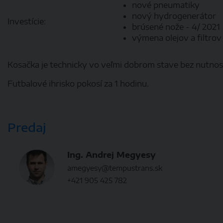
nové pneumatiky
nový hydrogenerátor
Investície:
brúsené nože - 4/ 2021
výmena olejov a filtrov
Kosačka je technicky vo veľmi dobrom stave bez nutnosti
Futbalové ihrisko pokosí za 1 hodinu.
Predaj
Ing. Andrej Megyesy
amegyesy@tempustrans.sk
+421 905 425 782