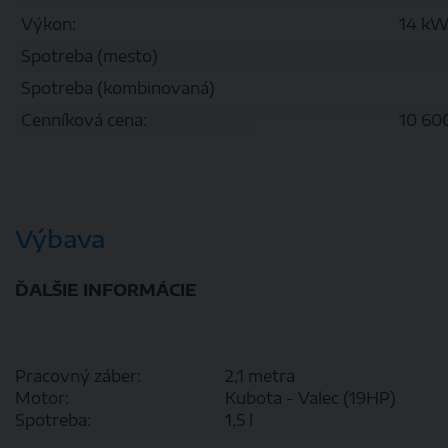
Výkon:
14 k
Spotreba (mesto)
Spotreba (kombinovaná)
Cenníková cena:
10 60
Výbava
ĎALŠIE INFORMÁCIE
Pracovný záber:
2,1 metra
Motor:
Kubota - Valec (19HP)
Spotreba:
1,5 l