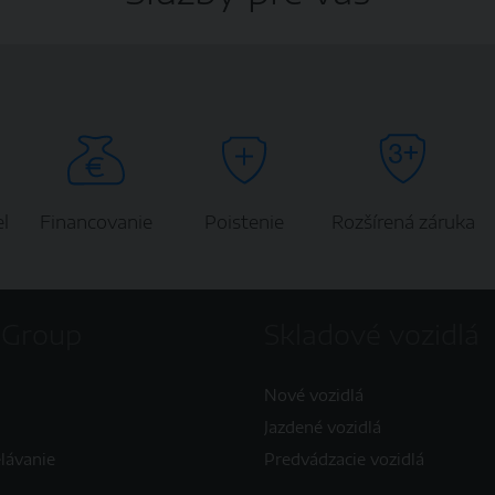
l
Financovanie
Poistenie
Rozšírená záruka
 Group
Skladové vozidlá
Nové vozidlá
Jazdené vozidlá
elávanie
Predvádzacie vozidlá