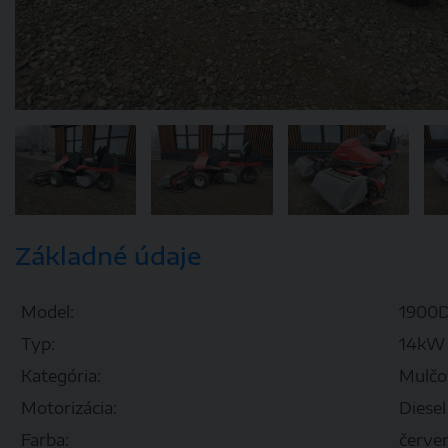
Základné údaje
Model:
1900
Typ:
14kW
Kategória:
Mulčov
Motorizácia:
Diesel
Farba:
červe