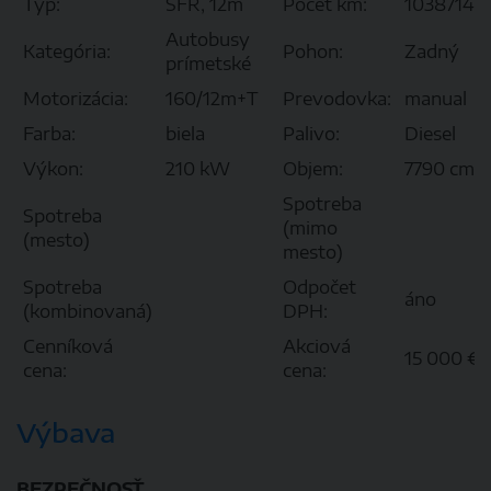
Typ:
SFR, 12m
Počet km:
1038714k
Autobusy
Kategória:
Pohon:
Zadný
prímetské
Motorizácia:
160/12m+T
Prevodovka:
manual
Farba:
biela
Palivo:
Diesel
3
Výkon:
210 kW
Objem:
7790 cm
Spotreba
Spotreba
(mimo
(mesto)
mesto)
Spotreba
Odpočet
áno
(kombinovaná)
DPH:
Cenníková
Akciová
15 000 €
cena:
cena:
Výbava
BEZPEČNOSŤ