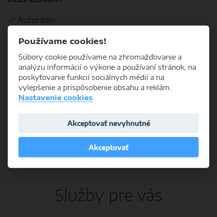
Autorádio
Používame cookies!
KOMFORT
Súbory cookie používame na zhromažďovanie a
analýzu informácií o výkone a používaní stránok, na
Hmlovky
poskytovanie funkcií sociálnych médií a na
Klimatizácia
vylepšenie a prispôsobenie obsahu a reklám.
Nastavenie cookies
Nezávislé kúrenie
Palubný počítač
Akceptovať nevyhnutné
Posilňovač riadenia
Akceptovať
Tempomat
Služby pre vás