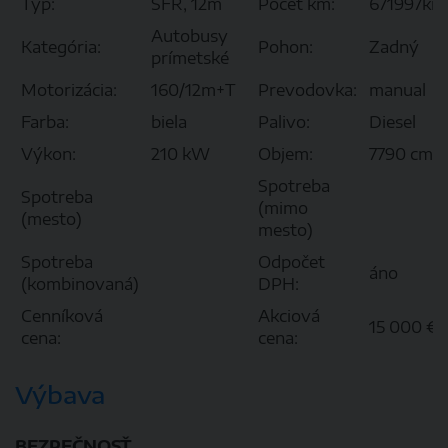
Typ:
SFR, 12m
Počet km:
671997km
Autobusy
Kategória:
Pohon:
Zadný
prímetské
Motorizácia:
160/12m+T
Prevodovka:
manual
Farba:
biela
Palivo:
Diesel
3
Výkon:
210 kW
Objem:
7790 cm
Spotreba
Spotreba
(mimo
(mesto)
mesto)
Spotreba
Odpočet
áno
(kombinovaná)
DPH:
Cenníková
Akciová
15 000 €
cena:
cena:
Výbava
BEZPEČNOSŤ