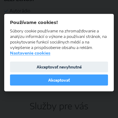
Autorádio
Používame cookies!
KOMFORT
Súbory cookie používame na zhromažďovanie a
analýzu informácií o výkone a používaní stránok, na
Hmlovky
poskytovanie funkcií sociálnych médií a na
Klimatizácia
vylepšenie a prispôsobenie obsahu a reklám.
Nastavenie cookies
Nezávislé kúrenie
Palubný počítač
Akceptovať nevyhnutné
Posilňovač riadenia
Akceptovať
Tempomat
Služby pre vás