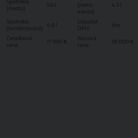
Spotreba
5.6 l
(mimo
4.3 l
(mesto)
mesto)
Spotreba
Odpočet
4.8 l
áno
(kombinovaná)
DPH:
Cenníková
Akciová
77 990 €
29 000 €
cena:
cena: