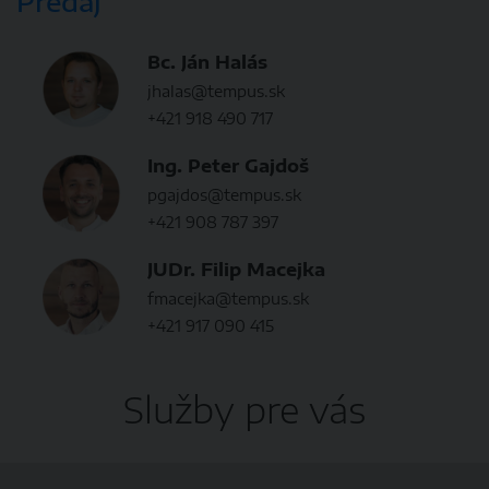
Predaj
Bc. Ján Halás
jhalas@tempus.sk
+421 918 490 717
Ing. Peter Gajdoš
pgajdos@tempus.sk
+421 908 787 397
JUDr. Filip Macejka
fmacejka@tempus.sk
+421 917 090 415
Služby pre vás