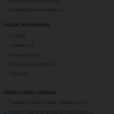
Zadné parkovacie senzory
Predné parkovacie senzory
ĎALŠIE INFORMÁCIE
1.majiteľ
Kúpené v SR
Servisná knižka
Úplná servisná história
Top stav!
PRÍPLATKOVÁ VÝBAVA
Tienidlo strešného okna – bezdotykové
Systém rozpoznania dopravných značiek a