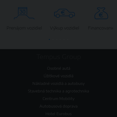
Prenájom vozidiel
Výkup vozidiel
Financovanie
Tempus Group
Osobné autá
Úžitkové vozidlá
Nákladné vozidlá a autobusy
Stavebná technika a agrotechnika
Centrum Mobility
Autobusová doprava
Hotel Eurobus