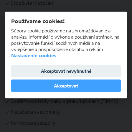
Stop&start systém
Klimatizovaná priehradka
Používame cookies!
Bezkľúčové štartovanie
Súbory cookie používame na zhromažďovanie a
Bezkľúčové otváranie dverí
analýzu informácií o výkone a používaní stránok, na
poskytovanie funkcií sociálnych médií a na
Bluetooth handsfree
vylepšenie a prispôsobenie obsahu a reklám.
Nastavenie cookies
LED svietenie
Dotykový displej
Akceptovať nevyhnutné
Airbagy
Akceptovať
Deaktivácia airbagov
Systém kontroly tlaku v pneumatikách (TPMS)
Natáčacie svetlomety
Parkovacie senzory