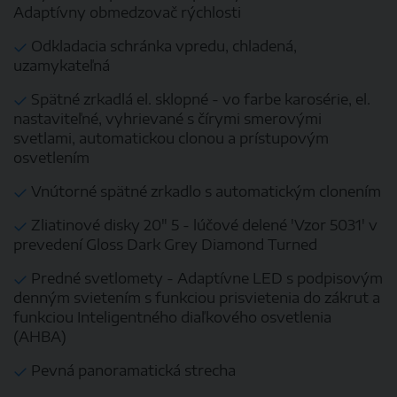
Adaptívny obmedzovač rýchlosti
Odkladacia schránka vpredu, chladená,
uzamykateľná
Spätné zrkadlá el. sklopné - vo farbe karosérie, el.
nastaviteľné, vyhrievané s čírymi smerovými
svetlami, automatickou clonou a prístupovým
osvetlením
Vnútorné spätné zrkadlo s automatickým clonením
Zliatinové disky 20" 5 - lúčové delené 'Vzor 5031' v
prevedení Gloss Dark Grey Diamond Turned
Predné svetlomety - Adaptívne LED s podpisovým
denným svietením s funkciou prisvietenia do zákrut a
funkciou Inteligentného diaľkového osvetlenia
(AHBA)
Pevná panoramatická strecha