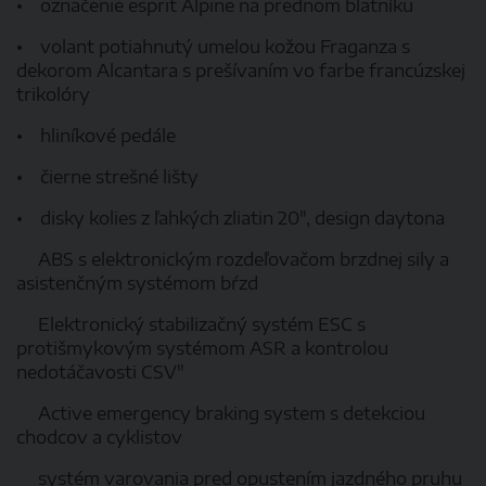
• označenie esprit Alpine na prednom blatníku
• volant potiahnutý umelou kožou Fraganza s
dekorom Alcantara s prešívaním vo farbe francúzskej
trikolóry
• hliníkové pedále
• čierne strešné lišty
• disky kolies z ľahkých zliatin 20", design daytona
ABS s elektronickým rozdeľovačom brzdnej sily a
asistenčným systémom bŕzd
Elektronický stabilizačný systém ESC s
protišmykovým systémom ASR a kontrolou
nedotáčavosti CSV"
Active emergency braking system s detekciou
chodcov a cyklistov
systém varovania pred opustením jazdného pruhu