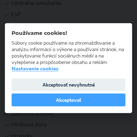
Centrálne zamykanie
ESP
Isofix
Používame cookies!
Autorádio
Súbory cookie používame na zhromažďovanie a
analýzu informácií o výkone a používaní stránok, na
KOMFORT
poskytovanie funkcií sociálnych médií a na
vylepšenie a prispôsobenie obsahu a reklám.
Dažďový senzor
Nastavenie cookies
Diaľkové ovládanie zamykania
Akceptovať nevyhnutné
Elektrické okná
Akceptovať
Elektrické sedadlá
Elektrické zrkadlá
Hliníkové disky
Hmlovky