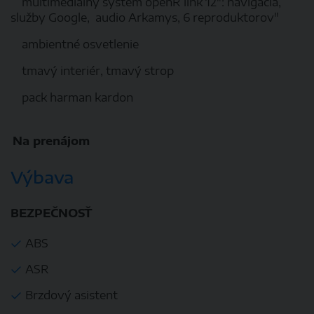
multimediálny systém openR link 12": navigácia,
služby Google, audio Arkamys, 6 reproduktorov"
ambientné osvetlenie
tmavý interiér, tmavý strop
pack harman kardon
Na prenájom
Výbava
BEZPEČNOSŤ
ABS
ASR
Brzdový asistent