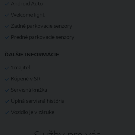
Android Auto
Welcome light
Zadné parkovacie senzory
Predné parkovacie senzory
ĎALŠIE INFORMÁCIE
1.majiteľ
Kúpené v SR
Servisná knižka
Úplná servisná história
Vozidlo je v záruke
Služby pre vás