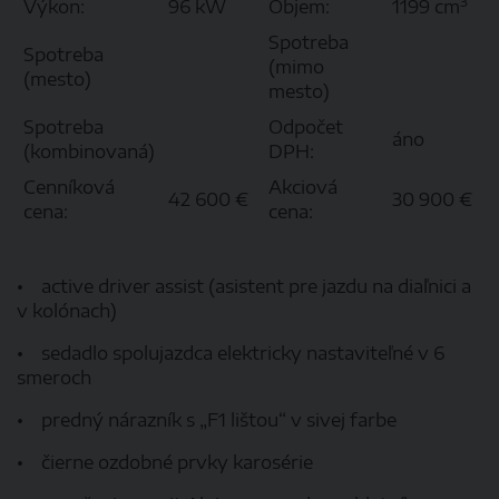
3
Výkon:
96 kW
Objem:
1199 cm
Spotreba
Spotreba
(mimo
(mesto)
mesto)
Spotreba
Odpočet
áno
(kombinovaná)
DPH:
Cenníková
Akciová
42 600 €
30 900 €
cena:
cena:
• active driver assist (asistent pre jazdu na diaľnici a
v kolónach)
• sedadlo spolujazdca elektricky nastaviteľné v 6
smeroch
• predný nárazník s „F1 lištou“ v sivej farbe
• čierne ozdobné prvky karosérie