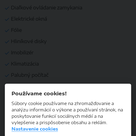
Diaľkové ovládanie zamykania
Elektrické okná
Fólie
Hliníkové disky
Imobilizér
Klimatizácia
Palubný počítač
Posilňovač riadenia
Používame cookies!
Svetelný senzor
Súbory cookie používame na zhromažďovanie a
Tempomat
analýzu informácií o výkone a používaní stránok, na
poskytovanie funkcií sociálnych médií a na
Výškovo nastaviteľný volant
vylepšenie a prispôsobenie obsahu a reklám.
Nastavenie cookies