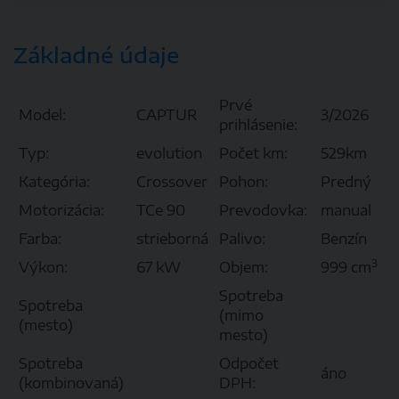
Základné údaje
Prvé
Model:
CAPTUR
3/2026
prihlásenie:
Typ:
evolution
Počet km:
529km
Kategória:
Crossover
Pohon:
Predný
Motorizácia:
TCe 90
Prevodovka:
manual
Farba:
strieborná
Palivo:
Benzín
3
Výkon:
67 kW
Objem:
999 cm
Spotreba
Spotreba
(mimo
(mesto)
mesto)
Spotreba
Odpočet
áno
(kombinovaná)
DPH: