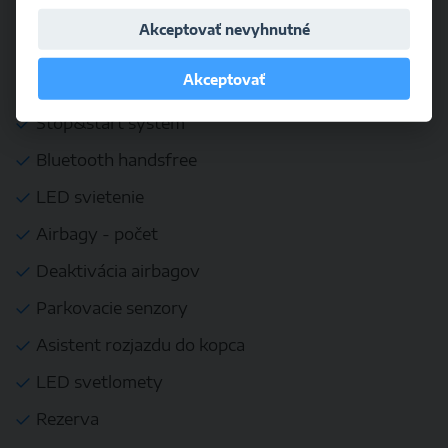
ĎALŠIA VÝBAVA
Akceptovať nevyhnutné
Vyhrievané sedačky
Akceptovať
Vyhrievané zrkadlá
Stop&start systém
Bluetooth handsfree
LED svietenie
Airbagy - počet
Deaktivácia airbagov
Parkovacie senzory
Asistent rozjazdu do kopca
LED svetlomety
Rezerva