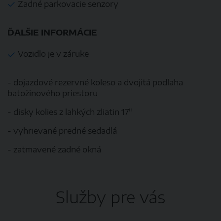
Zadné parkovacie senzory
ĎALŠIE INFORMÁCIE
Vozidlo je v záruke
- dojazdové rezervné koleso a dvojitá podlaha
batožinového priestoru
- disky kolies z lahkých zliatin 17"
- vyhrievané predné sedadlá
- zatmavené zadné okná
Služby pre vás