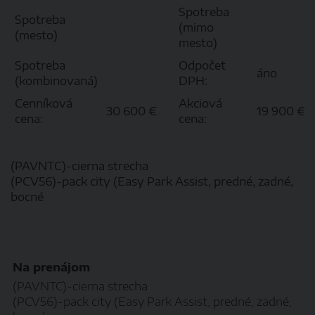
Spotreba
Spotreba
(mimo
(mesto)
mesto)
Spotreba
Odpočet
áno
(kombinovaná)
DPH:
Cenníková
Akciová
30 600 €
19 900 €
cena:
cena:
(PAVNTC)-cierna strecha
(PCV56)-pack city (Easy Park Assist, predné, zadné,
bocné
Na prenájom
(PAVNTC)-cierna strecha
(PCV56)-pack city (Easy Park Assist, predné, zadné,