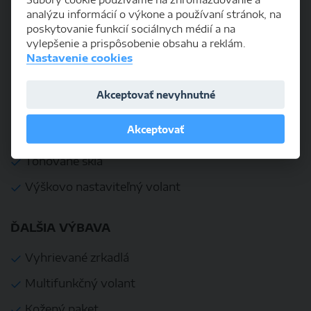
Klimatizácia
analýzu informácií o výkone a používaní stránok, na
poskytovanie funkcií sociálnych médií a na
Navigačný systém
vylepšenie a prispôsobenie obsahu a reklám.
Nastavenie cookies
Palubný počítač
Posilňovač riadenia
Akceptovať nevyhnutné
Svetelný senzor
Akceptovať
Tempomat
Tónované sklá
Výškovo nastaviteľný volant
ĎALŠIA VÝBAVA
Vyhrievané zrkadlá
Multifunkčný volant
Kožený paket