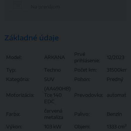
Na prenájom
Základné údaje
Prvé
Model:
ARKANA
12/2023
prihlásenie:
Typ:
Techno
Počet km:
31500km
Kategória:
SUV
Pohon:
Predný
(AA490HB)
Motorizácia:
Tce 140
Prevodovka:
automat
EDC
červená
Farba:
Palivo:
Benzín
metalíza
3
Výkon:
103 kW
Objem:
1333 cm