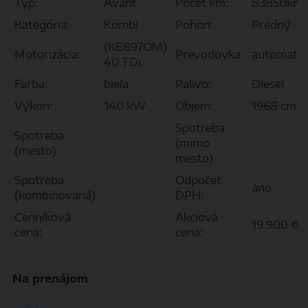
Typ:
Avant
Počet km:
83850km
Kategória:
Kombi
Pohon:
Predný
(KE897OM)
Motorizácia:
Prevodovka:
automat
40 TDi
Farba:
biela
Palivo:
Diesel
3
Výkon:
140 kW
Objem:
1968 cm
Spotreba
Spotreba
(mimo
(mesto)
mesto)
Spotreba
Odpočet
áno
(kombinovaná)
DPH:
Cenníková
Akciová
19 900 €
cena:
cena:
Na prenájom