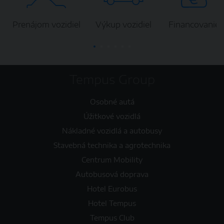
Prenájom vozidiel
Výkup vozidiel
Financovanie
Tempus Group
Osobné autá
Úžitkové vozidlá
Nákladné vozidlá a autobusy
Stavebná technika a agrotechnika
Centrum Mobility
Autobusová doprava
Hotel Eurobus
Hotel Tempus
Tempus Club