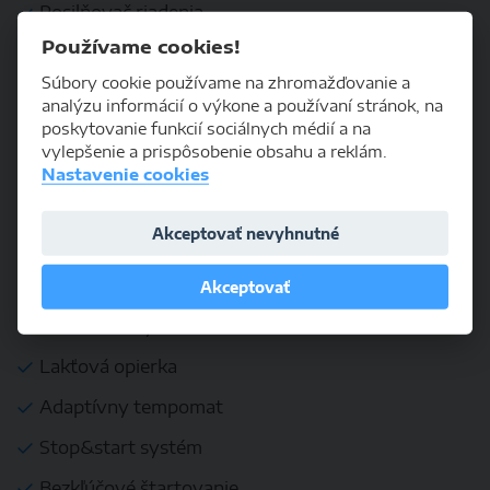
Posilňovač riadenia
Používame cookies!
Svetelný senzor
Súbory cookie používame na zhromažďovanie a
Tempomat
analýzu informácií o výkone a používaní stránok, na
poskytovanie funkcií sociálnych médií a na
Výškovo nastaviteľný volant
vylepšenie a prispôsobenie obsahu a reklám.
Nastavenie cookies
ĎALŠIA VÝBAVA
Akceptovať nevyhnutné
Vyhrievané sedačky
Vyhrievané zrkadlá
Akceptovať
Multifunkčný volant
Lakťová opierka
Adaptívny tempomat
Stop&start systém
Bezkľúčové štartovanie