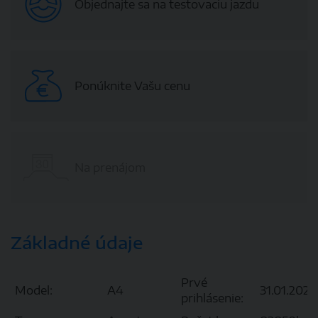
Objednajte sa na testovaciu jazdu
Ponúknite Vašu cenu
Na prenájom
Základné údaje
Prvé
Model:
A4
31.01.2020
prihlásenie: