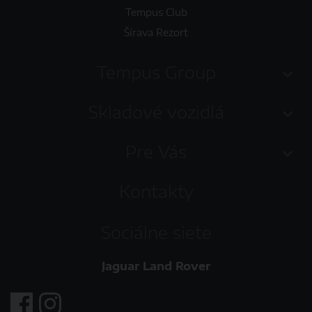
Tempus Club
Šírava Rezort
Tempus Group
Skladové vozidlá
Pre Vás
Kontakty
Sociálne siete
Jaguar Land Rover