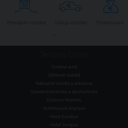
Prenájom vozidiel
Výkup vozidiel
Financovanie
Tempus Group
Osobné autá
Úžitkové vozidlá
Nákladné vozidlá a autobusy
Stavebná technika a agrotechnika
Centrum Mobility
Autobusová doprava
Hotel Eurobus
Hotel Tempus