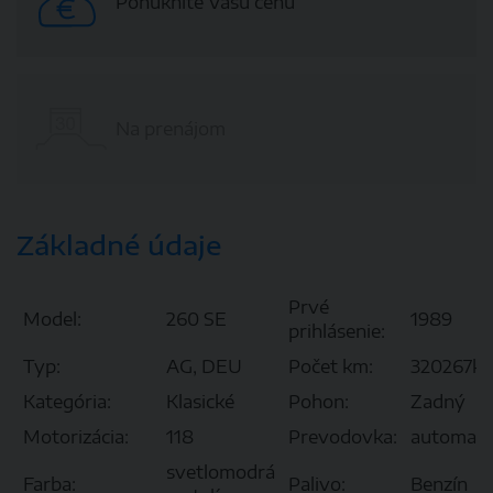
Ponúknite Vašu cenu
Na prenájom
Základné údaje
Prvé
Model:
260 SE
1989
prihlásenie:
Typ:
AG, DEU
Počet km:
320267k
Kategória:
Klasické
Pohon:
Zadný
Motorizácia:
118
Prevodovka:
automat
svetlomodrá
Farba:
Palivo:
Benzín