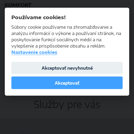
KOMFORT
Používame cookies!
Elektrické okná
Súbory cookie používame na zhromažďovanie a
Hliníkové disky
analýzu informácií o výkone a používaní stránok, na
poskytovanie funkcií sociálnych médií a na
Strešné okno
vylepšenie a prispôsobenie obsahu a reklám.
Nastavenie cookies
ĎALŠIE INFORMÁCIE
Akceptovať nevyhnutné
Garážované
Nehavarované
Akceptovať
Služby pre vás