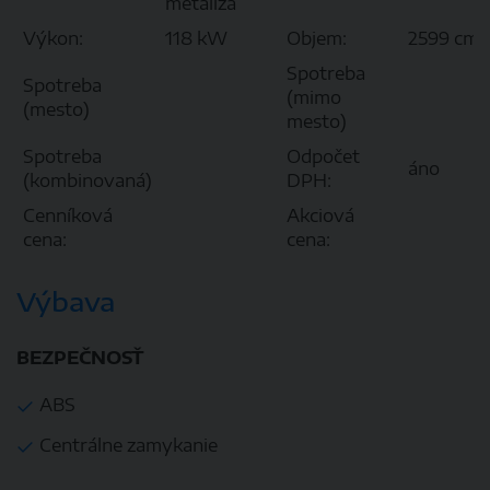
metalíza
3
Výkon:
118 kW
Objem:
2599 cm
Spotreba
Spotreba
(mimo
(mesto)
mesto)
Spotreba
Odpočet
áno
(kombinovaná)
DPH:
Cenníková
Akciová
cena:
cena:
Výbava
BEZPEČNOSŤ
ABS
Centrálne zamykanie