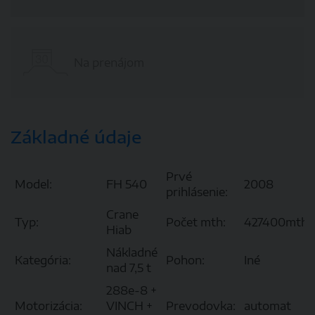
Na prenájom
Základné údaje
Prvé
Model:
FH 540
2008
prihlásenie:
Crane
Typ:
Počet mth:
427400mth
Hiab
Nákladné
Kategória:
Pohon:
Iné
nad 7,5 t
288e-8 +
Motorizácia:
VINCH +
Prevodovka:
automat