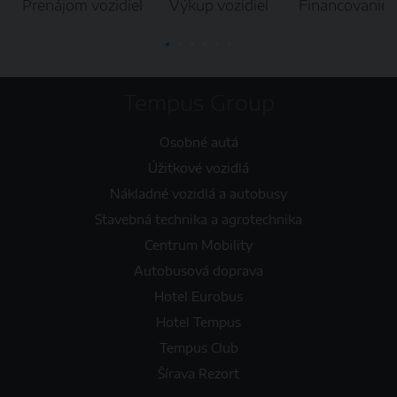
Prenájom vozidiel
Výkup vozidiel
Financovanie
Tempus Group
Osobné autá
Úžitkové vozidlá
Nákladné vozidlá a autobusy
Stavebná technika a agrotechnika
Centrum Mobility
Autobusová doprava
Hotel Eurobus
Hotel Tempus
Tempus Club
Šírava Rezort