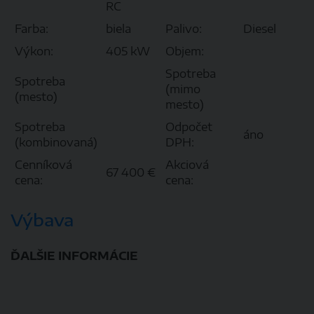
RC
Farba:
biela
Palivo:
Diesel
Výkon:
405 kW
Objem:
Spotreba
Spotreba
(mimo
(mesto)
mesto)
Spotreba
Odpočet
áno
(kombinovaná)
DPH:
Cenníková
Akciová
67 400 €
cena:
cena:
Výbava
ĎALŠIE INFORMÁCIE