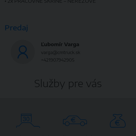
• 2x PRACOVNÉ SKRINE – NEREZOVÉ
Predaj
Ľubomír Varga
varga@cmtruck.sk
+421907942905
Služby pre vás