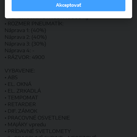
x výška)
Akceptovať
• Celková hmotnosť: 28 000 kg
• VLASTNÁ HMOTNOSŤ: 16 900 kg
• ROZMER PNEUMATÍK:
Náprava 1: (40%)
Náprava 2: (40%)
Náprava 3: (30%)
Náprava 4: -
• RÁZVOR: 4900
VYBAVENIE:
• ABS
• EL. OKNÁ
• EL. ZRKADLÁ
• TEMPOMAT
• RETARDER
• DIF. ZÁMOK
• PRACOVNÉ OSVETLENIE
• MAJÁKY vpredu
• PRÍDAVNÉ SVETLOMETY