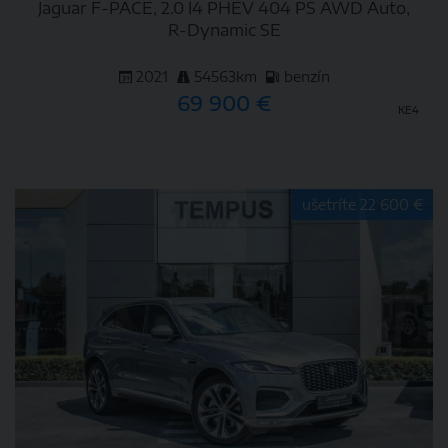
Jaguar F-PACE, 2.0 I4 PHEV 404 PS AWD Auto,
R-Dynamic SE
2021
54563km
benzín
69 900 €
KE4
DETAIL
ušetríte 22 600 €