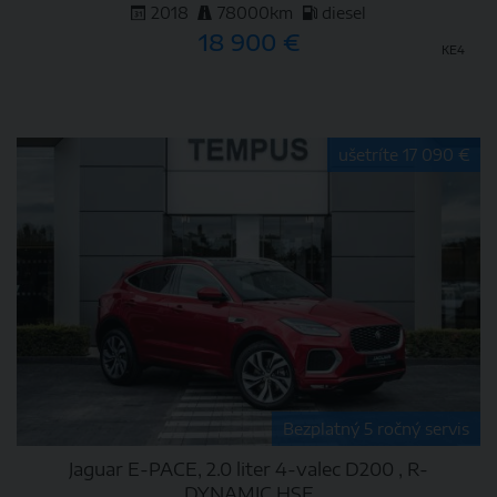
2018
78000km
diesel
18 900 €
KE4
DETAIL
ušetríte 17 090 €
Bezplatný 5 ročný servis
Jaguar E-PACE, 2.0 liter 4-valec D200 , R-
DYNAMIC HSE