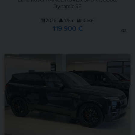
Dynamic SE
2026
17km
diesel
119 900 €
KE1
DETAIL