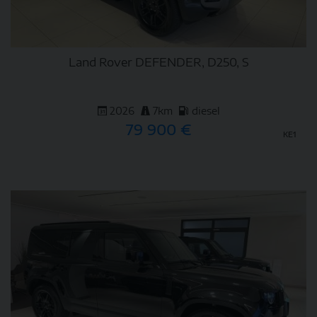
Land Rover DEFENDER, D250, S
2026
7km
diesel
79 900 €
KE1
DETAIL