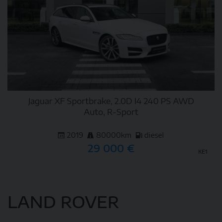
Jaguar XF Sportbrake, 2.0D I4 240 PS AWD
Auto, R-Sport
2019
80000km
diesel
29 000 €
KE1
DETAIL
LAND ROVER