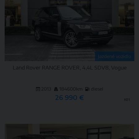
Jazdené vozidlo
Land Rover RANGE ROVER, 4,4L SDV8, Vogue
2013
184600km
diesel
26 990 €
KE1
DETAIL