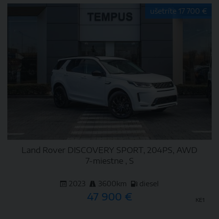
ušetríte 17 700 €
Land Rover DISCOVERY SPORT, 204PS, AWD
7-miestne , S
2023
3600km
diesel
47 900 €
KE1