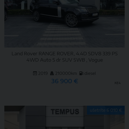
Land Rover RANGE ROVER, 4.4D SDV8 339 PS
4WD Auto 5 dr SUV SWB , Vogue
2019
210000km
diesel
36 900 €
KE4
DETAIL
ušetríte 6 010 €