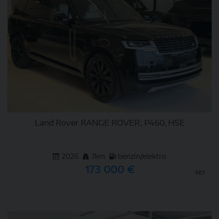
Land Rover RANGE ROVER, P460, HSE
2026
7km
benzín/elektro
173 000 €
KE1
DETAIL