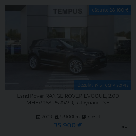
DETAIL
ušetríte 28 100 €
Bezplatný 5 ročný servis
Land Rover RANGE ROVER EVOQUE, 2.0D
MHEV 163 PS AWD, R-Dynamic SE
2023
58100km
diesel
35 900 €
KE4