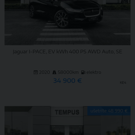
Jaguar I-PACE, EV kWh 400 PS AWD Auto, SE
2020
58000km
elektro
34 900 €
KE4
DETAIL
ušetríte 48 990 €