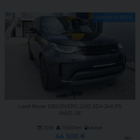
DETAIL
ušetríte 31 863 €
Land Rover DISCOVERY, 2.0D SD4 240 PS
AWD, SE
2018
73500km
diesel
44 500 €
KE4