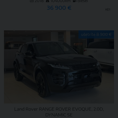
2018
104000km
diesel
36 900 €
KE1
DETAIL
ušetríte 8 900 €
Land Rover RANGE ROVER EVOQUE, 2.0D,
DYNAMIC SE