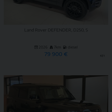
Land Rover DEFENDER, D250, S
2026
7km
diesel
79 900 €
KE1
DETAIL