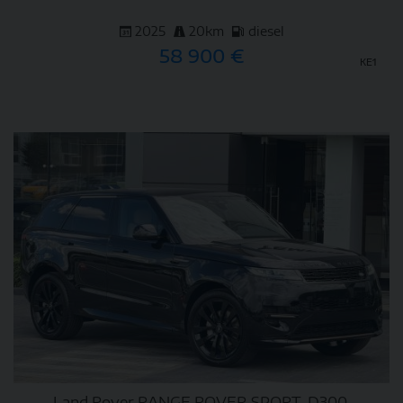
2025
20km
diesel
58 900 €
KE1
DETAIL
Land Rover RANGE ROVER SPORT, D300,