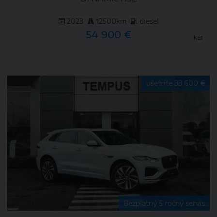
2023
12500km
diesel
54 900 €
KE1
DETAIL
ušetríte 33 600 €
Bezplatný 5 ročný servis