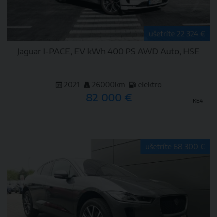
ušetríte 22 324 €
Jaguar I-PACE, EV kWh 400 PS AWD Auto, HSE
2021
26000km
elektro
82 000 €
KE4
DETAIL
ušetríte 68 300 €