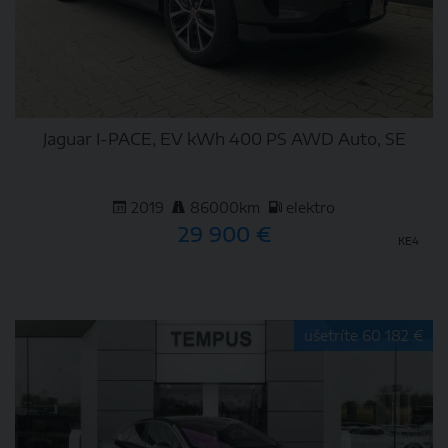
Jaguar I-PACE, EV kWh 400 PS AWD Auto, SE
2019
86000km
elektro
29 900 €
KE4
DETAIL
ušetríte 60 182 €