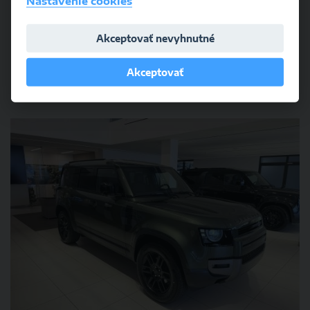
Nastavenie cookies
Akceptovať nevyhnutné
2026
7km
diesel
99 900 €
KE1
Akceptovať
DETAIL