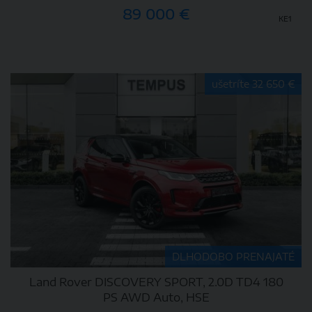
89 000 €
KE1
DETAIL
ušetríte 32 650 €
DLHODOBO PRENAJATÉ
Land Rover DISCOVERY SPORT, 2.0D TD4 180
PS AWD Auto, HSE