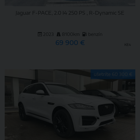
Jaguar F-PACE, 2.0 I4 250 PS , R-Dynamic SE
2023
8100km
benzín
69 900 €
KE4
DETAIL
ušetríte 60 300 €