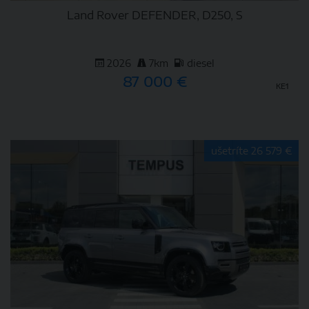
Land Rover DEFENDER, D250, S
2026
7km
diesel
87 000 €
KE1
DETAIL
ušetríte 26 579 €