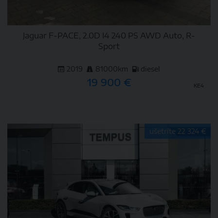
Jaguar F-PACE, 2.0D I4 240 PS AWD Auto, R-
Sport
2019
81000km
diesel
19 900 €
KE4
DETAIL
ušetríte 22 324 €