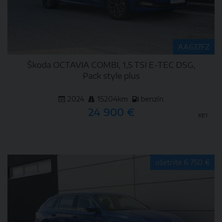
AA637FZ
Škoda OCTAVIA COMBI, 1,5 TSI E-TEC DSG,
Pack style plus
2024
15204km
benzín
24 900 €
KE1
DETAIL
ušetríte 6 750 €