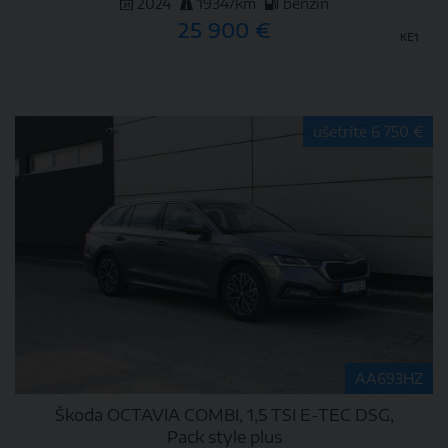
2024
19347km
benzín
25 900 €
KE1
DETAIL
ušetríte 6 750 €
AA693HZ
Škoda OCTAVIA COMBI, 1,5 TSI E-TEC DSG,
Pack style plus