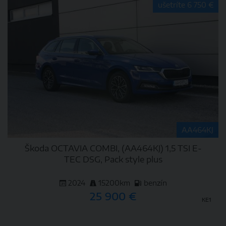
DETAIL
ušetríte 6 750 €
AA464KJ
Škoda OCTAVIA COMBI, (AA464KJ) 1,5 TSI E-
TEC DSG, Pack style plus
2024
15200km
benzín
25 900 €
KE1