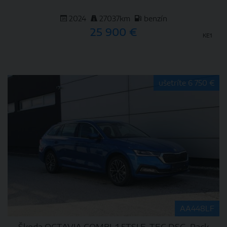
2024
27037km
benzín
25 900 €
KE1
DETAIL
ušetríte 6 750 €
AA448LF