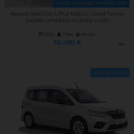
vozidlo určené pre invalidný vozík
Renault KANGOO, 1,3TCe 130EDC, Grand Techno
(vozidlo určené pre invalidný vozík)
2026
10km
benzín
38 490 €
KE4
DETAIL
ušetríte 3 360 €