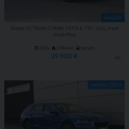
AA462KJ
Škoda OCTAVIA COMBI, 1,5TSI E-TEC DSG, Pack
Style Plus
2024
21164km
benzín
25 900 €
KE1
DETAIL
ušetríte 7 750 €