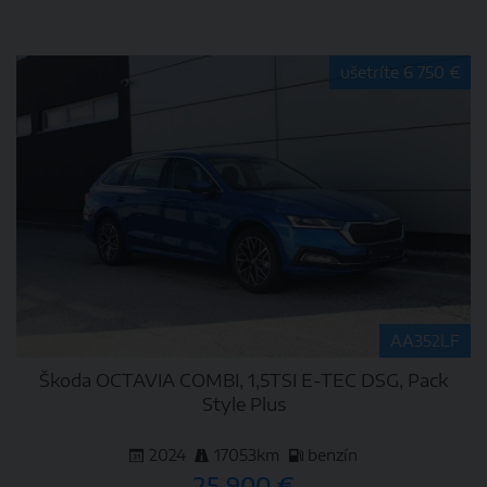
DETAIL
ušetríte 6 750 €
AA352LF
Škoda OCTAVIA COMBI, 1,5TSI E-TEC DSG, Pack
Style Plus
2024
17053km
benzín
25 900 €