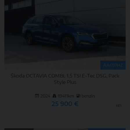
AA697HZ
Škoda OCTAVIA COMBI, 1,5 TSI E-Tec DSG, Pack
Style Plus
2024
19411km
benzín
25 900 €
KE1