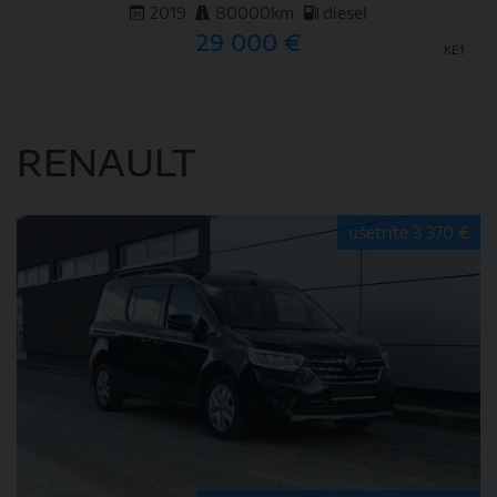
2019
80000km
diesel
29 000 €
KE1
DETAIL
RENAULT
ušetríte 3 370 €