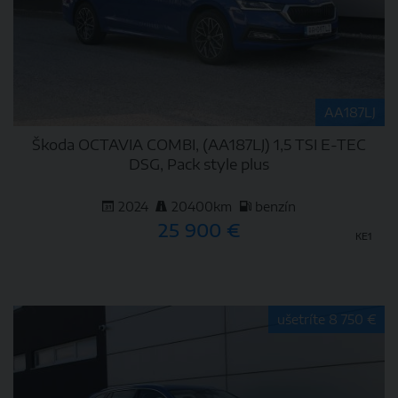
AA187LJ
Škoda OCTAVIA COMBI, (AA187LJ) 1,5 TSI E-TEC
DSG, Pack style plus
2024
20400km
benzín
25 900 €
KE1
DETAIL
ušetríte 8 750 €