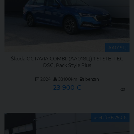
AA018LJ
Škoda OCTAVIA COMBI, (AA018LJ) 1,5TSI E-TEC
DSG, Pack Style Plus
2024
33100km
benzín
23 900 €
KE1
DETAIL
ušetríte 6 750 €