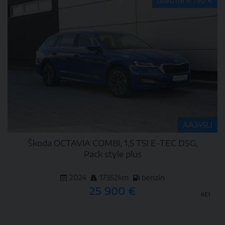
ušetríte 6 750 €
AA245LJ
Škoda OCTAVIA COMBI, 1,5 TSI E-TEC DSG,
Pack style plus
2024
17352km
benzín
25 900 €
KE1