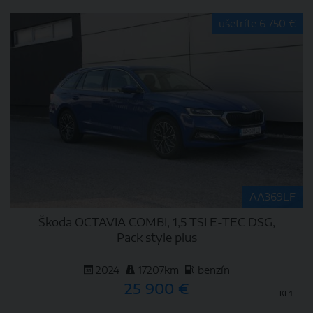
DETAIL
ušetríte 6 750 €
AA369LF
Škoda OCTAVIA COMBI, 1,5 TSI E-TEC DSG,
Pack style plus
2024
17207km
benzín
25 900 €
KE1