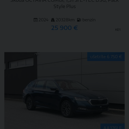
Škoda OCTAVIA COMBI, 1,5TSI E-TEC DSG, Pack
Style Plus
2024
20328km
benzín
25 900 €
KE1
DETAIL
ušetríte 6 750 €
AA376LF