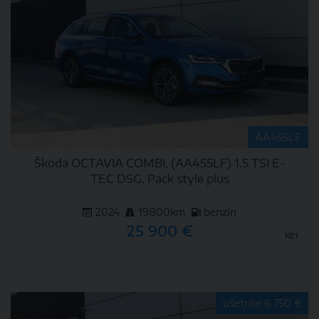
AA455LF
Škoda OCTAVIA COMBI, (AA455LF) 1,5 TSI E-
TEC DSG, Pack style plus
2024
19800km
benzín
25 900 €
KE1
DETAIL
ušetríte 6 750 €