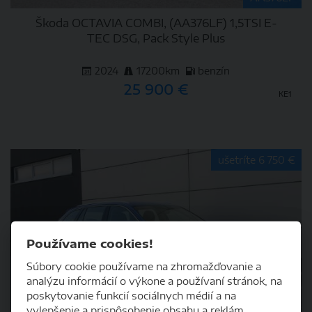
Škoda OCTAVIA COMBI, (AA376LF) 1,5TSI E-
TEC DSG, Pack Style Plus
2024
17200km
benzín
25 900 €
KE1
DETAIL
ušetríte 6 750 €
Používame cookies!
Súbory cookie používame na zhromažďovanie a
analýzu informácií o výkone a používaní stránok, na
poskytovanie funkcií sociálnych médií a na
vylepšenie a prispôsobenie obsahu a reklám.