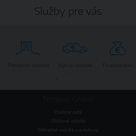
Služby pre vás
Prenájom vozidiel
Výkup vozidiel
Financovanie
Tempus Group
Osobné autá
Úžitkové vozidlá
Nákladné vozidlá a autobusy