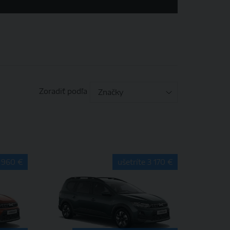
Zoradiť podľa
2 960 €
ušetríte 3 170 €