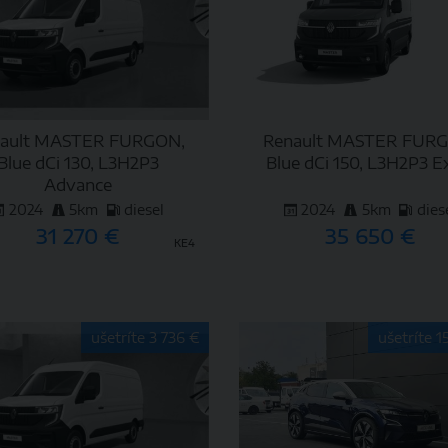
ault MASTER FURGON,
Renault MASTER FUR
Blue dCi 130, L3H2P3
Blue dCi 150, L3H2P3 E
Advance
2024
5km
diesel
2024
5km
dies
31 270 €
35 650 €
KE4
DETAIL
DETAIL
ušetríte 3 736 €
ušetríte 1