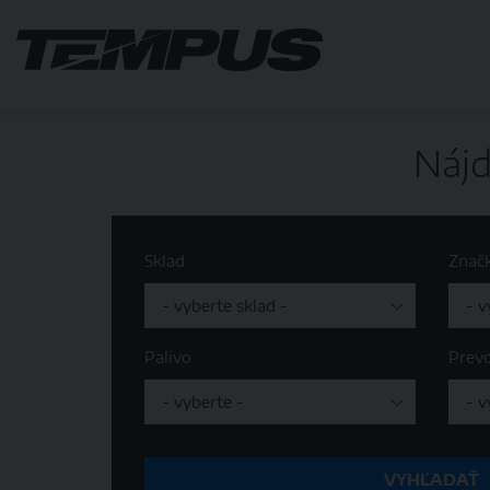
Nájd
Sklad
Znač
Palivo
Prev
VYHĽADAŤ