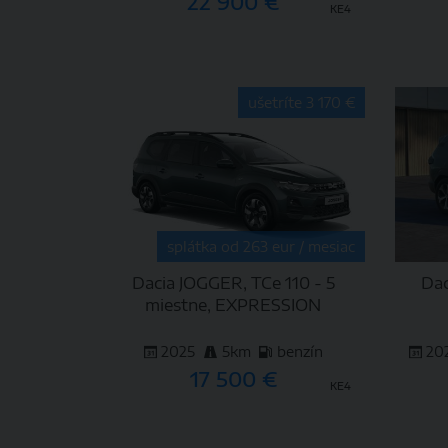
22 900 €
KE4
DETAIL
ušetríte 3 170 €
splátka od 263 eur / mesiac
Dacia JOGGER, TCe 110 - 5
Dac
miestne, EXPRESSION
2025
5km
benzín
20
17 500 €
KE4