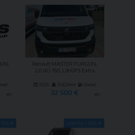
DETAIL
GON,
Renault MASTER FURGON,
2,0 dCi 150, L3H2P3 Extra
esel
2025
24320km
diesel
32 500 €
KE1
KE1
DETAIL
3 926 €
ušetríte 4 886 €