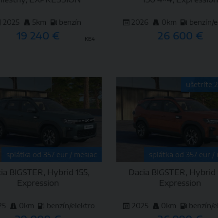
2025
5km
benzín
2026
0km
benzín/e
19 240 €
26 600 €
KE4
DETAIL
DETAIL
ušetríte 
splátka od 357 eur / mesiac
splátka od 357 eur /
ia BIGSTER, Hybrid 155,
Dacia BIGSTER, Hybrid 
Expression
Expression
25
0km
benzín/elektro
2025
0km
benzín/e