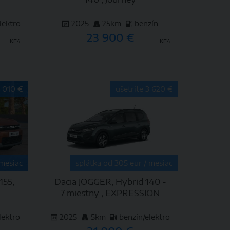
lektro
2025
25km
benzín
23 900 €
KE4
KE4
DETAIL
2 010 €
ušetríte 3 620 €
 mesiac
splátka od 305 eur / mesiac
155,
Dacia JOGGER, Hybrid 140 -
7 miestny , EXPRESSION
lektro
2025
5km
benzín/elektro