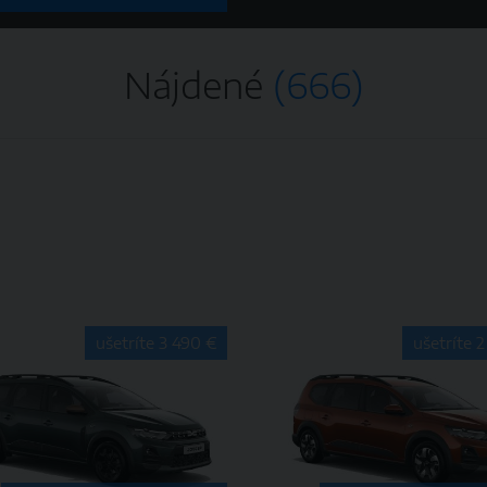
Nájdené
(666)
ušetríte 3 490 €
ušetríte 