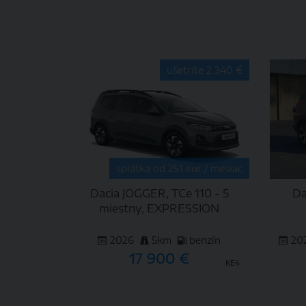
DETAIL
ušetríte 2 340 €
splátka od 251 eur / mesiac
Dacia JOGGER, TCe 110 - 5
Da
miestny, EXPRESSION
2026
5km
benzín
20
17 900 €
KE4