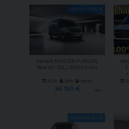
DETAIL
ušetríte 4 002 €
Renault MASTER FURGON,
Ren
Blue dCi 150, L3H2P3 Extra
E
r
2024
5km
diesel
2
36 150 €
KE4
DETAIL
ušetríte 6 783 €