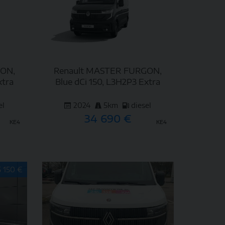
GON,
Renault MASTER FURGON,
xtra
Blue dCi 150, L3H2P3 Extra
el
2024
5km
diesel
34 690 €
KE4
KE4
DETAIL
5 150 €