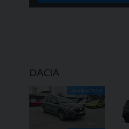
DACIA
ušetríte 4 320 €