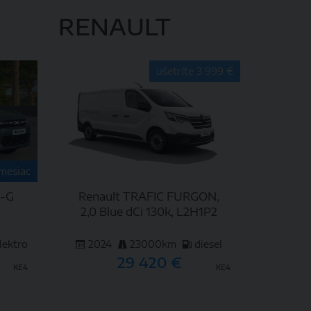
DETAIL
RENAULT
ušetríte 3 999 €
 mesiac
d-G
Renault TRAFIC FURGON,
n
2,0 Blue dCi 130k, L2H1P2
lektro
2024
23000km
diesel
29 420 €
KE4
KE4