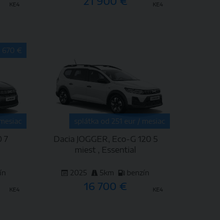
21 900 €
KE4
KE4
DETAIL
4 670 €
 mesiac
splátka od 251 eur / mesiac
 7
Dacia JOGGER, Eco-G 120 5
n
miest , Essential
ín
2025
5km
benzín
16 700 €
KE4
KE4