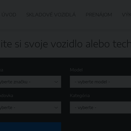
ÚVOD
SKLADOVÉ VOZIDLÁ
PRENÁJOM
VÝ
ite si svoje vozidlo alebo tec
ka
Model
odovka
Kategória