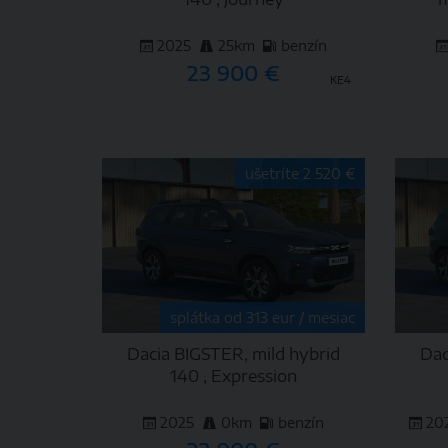
2025
25km
benzín
23 900 €
KE4
DETAIL
ušetríte 2 520 €
splátka od 313 eur / mesiac
Dacia BIGSTER, mild hybrid
Dac
140 , Expression
2025
0km
benzín
20