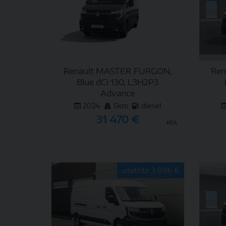
Renault MASTER FURGON,
Ren
Blue dCi 130, L3H2P3
Advance
2024
5km
diesel
31 470 €
KE4
DETAIL
ušetríte 3 886 €