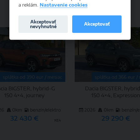
a reklám.
Nastavenie cookies
DETAIL
DETAIL
Akceptovať
Akceptovať
nevyhnutné
splátka od 390 eur / mesiac
splátka od 366 eur /
cia BIGSTER, hybrid-G
Dacia BIGSTER, hybri
150 4×4, journey
150 4×4, Expressio
26
0km
benzín/elektro
2026
0km
benzín/e
32 430 €
29 290 €
KE4