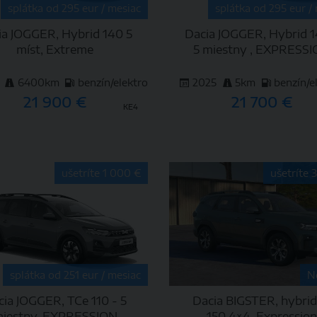
splátka od 295 eur / mesiac
splátka od 295 eur /
ia JOGGER, Hybrid 140 5
Dacia JOGGER, Hybrid 1
míst, Extreme
5 miestny , EXPRESS
6400km
benzín/elektro
2025
5km
benzín/e
21 900 €
21 700 €
KE4
DETAIL
DETAIL
ušetríte 1 000 €
ušetríte 
splátka od 251 eur / mesiac
N
cia JOGGER, TCe 110 - 5
Dacia BIGSTER, hybri
iestny, EXPRESSION
150 4×4, Expressio