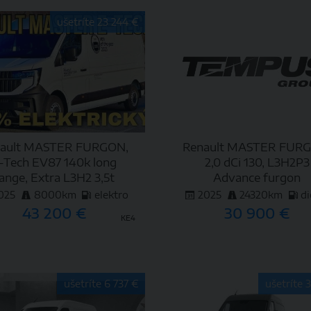
DETAIL
DETAIL
ušetríte 23 244 €
ault MASTER FURGON,
Renault MASTER FUR
-Tech EV87 140k long
2,0 dCi 130, L3H2P3
ange, Extra L3H2 3,5t
Advance furgon
025
8000km
elektro
2025
24320km
di
43 200 €
30 900 €
KE4
DETAIL
DETAIL
ušetríte 6 737 €
ušetríte 