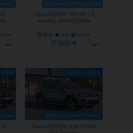
 mesiac
splátka od 251 eur / mesiac
40 -
Dacia JOGGER, TCe 110 - 5
ION
miestny, EXPRESSION
lektro
2025
5km
benzín
17 500 €
KE4
KE4
DETAIL
3 330 €
ušetríte 4 520 €
ovinka
splátka od 337 eur / mesiac
d-G
Dacia BIGSTER, mild hybrid
n
140 , Journey