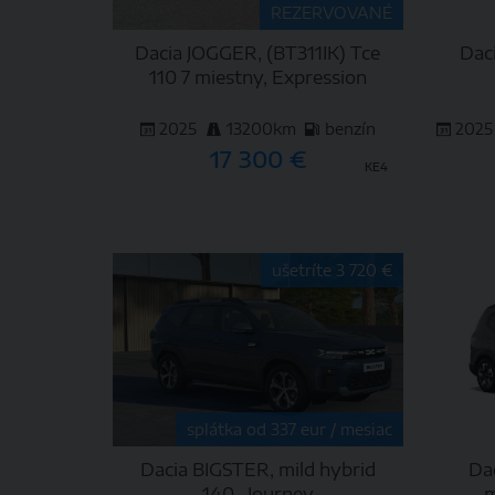
REZERVOVANÉ
Dacia JOGGER, (BT311IK) Tce
Dac
110 7 miestny, Expression
2025
13200km
benzín
2025
17 300 €
KE4
DETAIL
ušetríte 3 720 €
splátka od 337 eur / mesiac
Dacia BIGSTER, mild hybrid
Da
140 , Journey
m