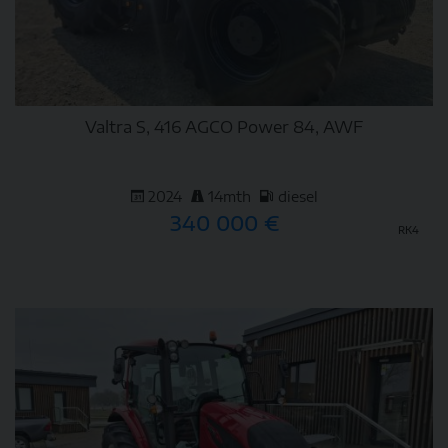
Valtra S, 416 AGCO Power 84, AWF
2024
14mth
diesel
340 000 €
RK4
DETAIL