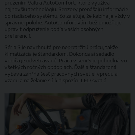
pružením Valtra AutoComfort, ktoré využíva
najnovšiu technológiu. Senzory prenášajú informácie
do riadiaceho systému, čo zaisťuje, že kabína je vždy v
správnej polohe. AutoComfort vám tiež umožňuje
upraviť odpruženie podľa vašich osobných
preferencií.
Séria S je navrhnutá pre nepretržitú prácu, takže
klimatizácia je štandardom. Dokonca aj sedadlo
vodiča je odvetrávané. Práca v sérii S je pohodlná vo
všetkých ročných obdobiach. Ďalšia štandardná
výbava zahŕňa šesť pracovných svetiel vpredu a
vzadu a na želanie sú k dispozícii LED svetlá.