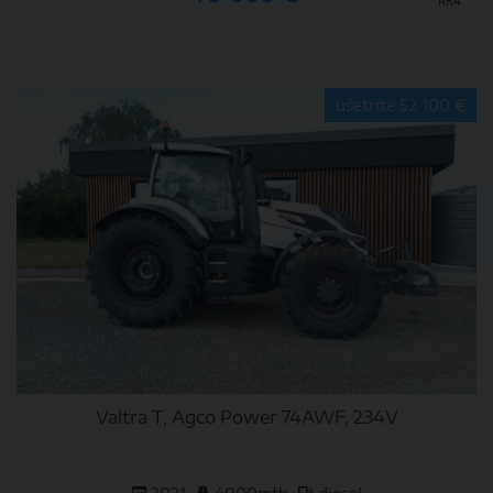
RK4
DETAIL
ušetríte 52 100 €
Valtra T, Agco Power 74AWF, 234V