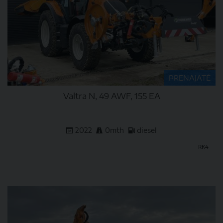
PRENAJATÉ
Valtra N, 49 AWF, 155 EA
2022
0mth
diesel
RK4
DETAIL