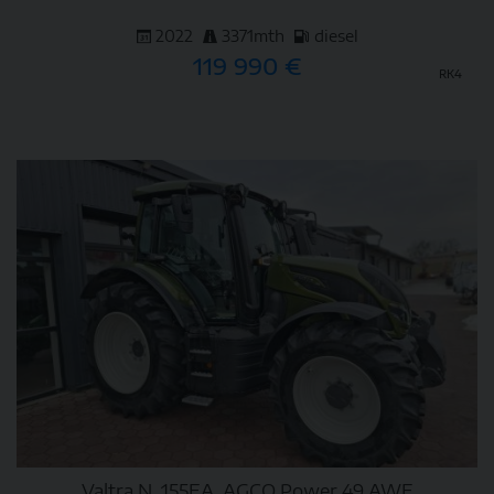
2022
3371mth
diesel
119 990 €
RK4
DETAIL
Valtra N, 155EA, AGCO Power 49 AWF