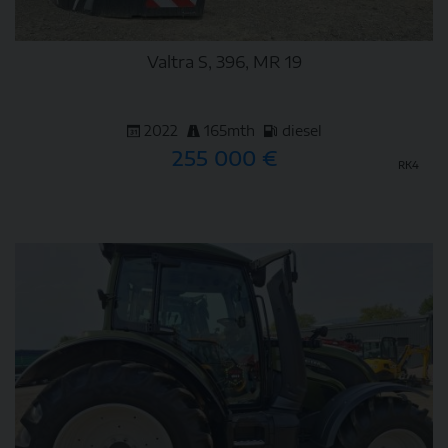
Valtra S, 396, MR 19
2022
165mth
diesel
255 000 €
RK4
DETAIL