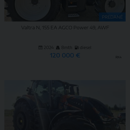
PREDANÉ
Valtra N, 155 EA AGCO Power 49, AWF
2024
8mth
diesel
120 000 €
RK4
DETAIL