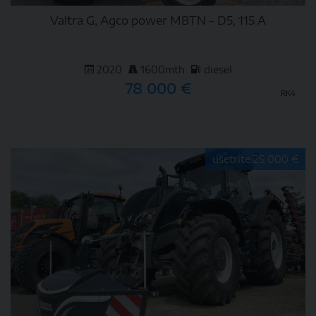
Valtra G, Agco power MBTN - D5, 115 A
2020
1600mth
diesel
78 000 €
RK4
DETAIL
ušetríte 25 000 €