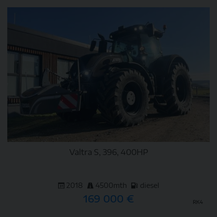
Valtra S, 396, 400HP
2018
4500mth
diesel
169 000 €
RK4