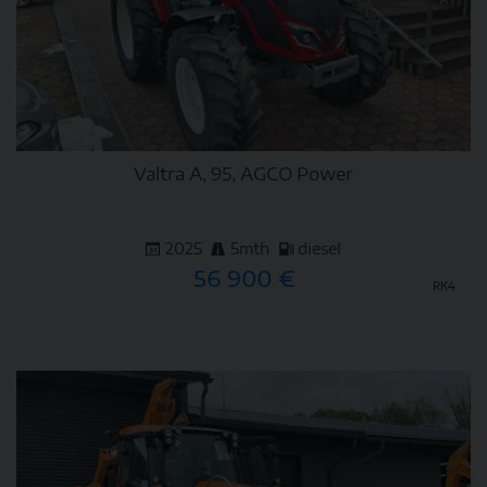
Valtra A, 95, AGCO Power
2025
5mth
diesel
56 900 €
RK4
DETAIL