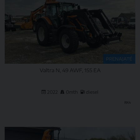
PRENAJATÉ
Valtra N, 49 AWF, 155 EA
2022
0mth
diesel
RK4
DETAIL