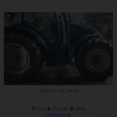
DETAIL
Valtra G, 135, Versu
2023
4053mth
diesel
79 000 €