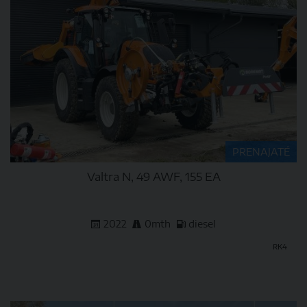
PRENAJATÉ
Valtra N, 49 AWF, 155 EA
2022
0mth
diesel
RK4
DETAIL