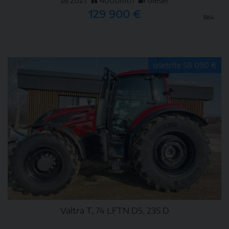
2021
4000mth
diesel
129 900 €
RK4
DETAIL
ušetríte 58 090 €
Valtra T, 74 LFTN D5, 235 D