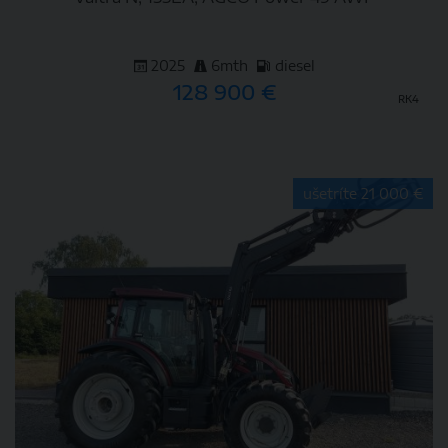
2025
6mth
diesel
128 900 €
RK4
DETAIL
ušetríte 21 000 €