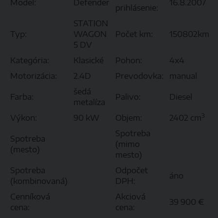
Model:
Defender
16.8.2007
prihlásenie:
STATION
Typ:
WAGON
Počet km:
150802km
5 DV
Kategória:
Klasické
Pohon:
4x4
Motorizácia:
2.4D
Prevodovka:
manual
šedá
Farba:
Palivo:
Diesel
metalíza
3
Výkon:
90 kW
Objem:
2402 cm
Spotreba
Spotreba
(mimo
(mesto)
mesto)
Spotreba
Odpočet
áno
(kombinovaná)
DPH:
Cenníková
Akciová
39 900 €
cena:
cena: