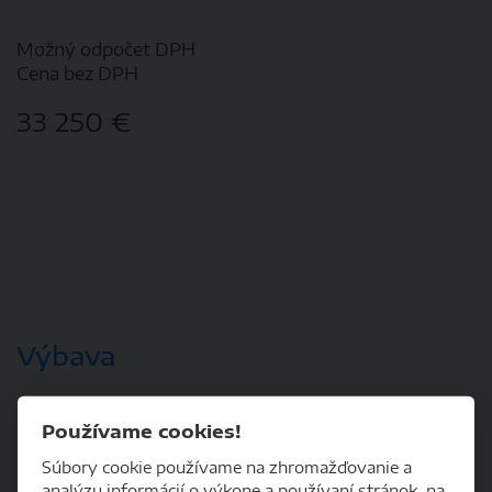
Možný odpočet DPH
Cena bez DPH
33 250 €
Nášľapne lyžiny
Zvýšene nasávanie vzduchu
Výbava
KOMFORT
Používame cookies!
Diaľkové ovládanie zamykania
Súbory cookie používame na zhromažďovanie a
analýzu informácií o výkone a používaní stránok, na