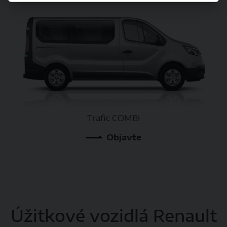
Trafic COMBI
Objavte
Úžitkové vozidlá Renault